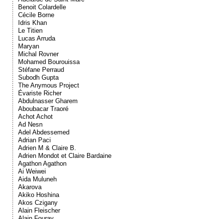
Benoit Colardelle
Cécile Borne
Idris Khan
Le Titien
Lucas Arruda
Maryan
Michal Rovner
Mohamed Bourouissa
Stéfane Perraud
Subodh Gupta
The Anymous Project
Évariste Richer
Abdulnasser Gharem
Aboubacar Traoré
Achot Achot
Ad Nesn
Adel Abdessemed
Adrian Paci
Adrien M & Claire B.
Adrien Mondot et Claire Bardaine
Agathon Agathon
Ai Weiwei
Aida Muluneh
Akarova
Akiko Hoshina
Akos Czigany
Alain Fleischer
Alain Fouray