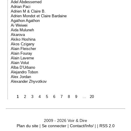
Adel Abdessemed
Adrian Paci
Adrien M & Claire B.
Adrien Mondot et Claire Bardaine
Agathon Agathon
Ai Weiwei
Aida Muluneh
Akarova
Akiko Hoshina
Akos Czigany
Alain Fleischer
Alain Fouray
Alain Laverne
Alain Volut
Alba D’Urbano
Alejandro Tobon
Alex Jordan
Alexander Zhyvotkov
1
2
3
4
5
6
7
8
9
…
20
2009 - 2026 Voir & Dire
Plan du site
|
Se connecter
|
Contact/Info/
| |
RSS 2.0