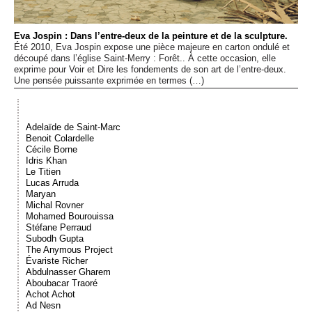
Événements
Eva Jospin : Dans l’entre-deux de la peinture et de la sculpture.
Été 2010, Eva Jospin expose une pièce majeure en carton ondulé et
Sacré
découpé dans l’église Saint-Merry : Forêt.. À cette occasion, elle
exprime pour Voir et Dire les fondements de son art de l’entre-deux.
Une pensée puissante exprimée en termes (…)
Cousinages
Adelaïde de Saint-Marc
Benoit Colardelle
Cécile Borne
Idris Khan
Le Titien
Lucas Arruda
Maryan
Michal Rovner
Mohamed Bourouissa
Stéfane Perraud
Subodh Gupta
The Anymous Project
Évariste Richer
Abdulnasser Gharem
Aboubacar Traoré
Achot Achot
Ad Nesn