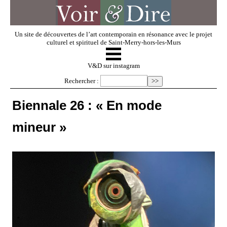
Un site de découvertes de l’art contemporain en résonance avec le projet
culturel et spirituel de Saint-Merry-hors-les-Murs
☰
V & D
V&D sur instagram
Rechercher :
Artistes invités
Biennale 26 : « En mode
mineur »
Exposer
Regarder
Dossiers