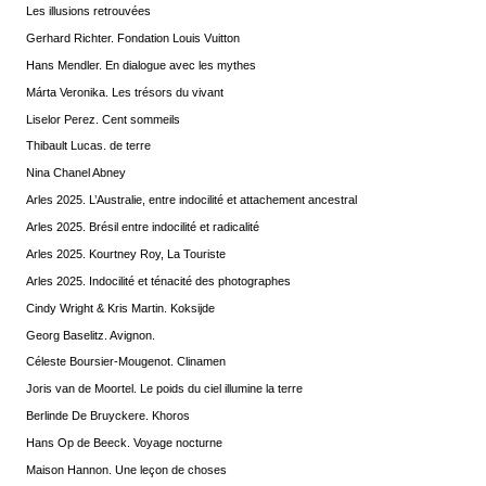
Les illusions retrouvées
Gerhard Richter. Fondation Louis Vuitton
Hans Mendler. En dialogue avec les mythes
Márta Veronika. Les trésors du vivant
Liselor Perez. Cent sommeils
Thibault Lucas. de terre
Nina Chanel Abney
Arles 2025. L’Australie, entre indocilité et attachement ancestral
Arles 2025. Brésil entre indocilité et radicalité
Arles 2025. Kourtney Roy, La Touriste
Arles 2025. Indocilité et ténacité des photographes
Cindy Wright & Kris Martin. Koksijde
Georg Baselitz. Avignon.
Céleste Boursier-Mougenot. Clinamen
Joris van de Moortel. Le poids du ciel illumine la terre
Berlinde De Bruyckere. Khoros
Hans Op de Beeck. Voyage nocturne
Maison Hannon. Une leçon de choses