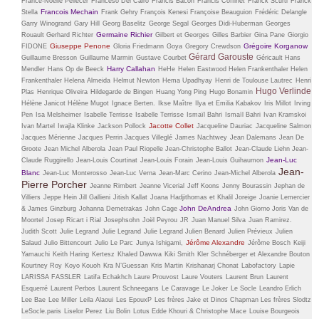
France-Noëlle Pellecer
Franceso Del Cairo
Francis Bacon
Francis Coffinet
Franck Scurti
Franck
Francois Mechain
Stella
Frank Gehry
François Kenesi
Françoise Beauguion
Frédéric Delangle
Garry Winogrand
Gary Hill
Georg Baselitz
George Segal
Georges Didi-Huberman
Georges
Germaine Richier
Rouault
Gerhard Richter
Gilbert et Georges
Gilles Barbier
Gina Pane
Giorgio
Giuseppe Penone
Grégoire Korganow
FIDONE
Gloria Friedmann
Goya
Gregory Crewdson
Gérard Garouste
Guillaume Bresson
Guillaume Marmin
Gustave Courbet
Géricault
Hans
Harry Callahan
Mendler
Hans Op de Beeck
HeHe
Helen Eastwood
Helen Frankenthaler
Helen
Frankenthaler
Helena Almeida
Helmut Newton
Hema Upadhyay
Henri de Toulouse Lautrec
Henri
Hugo Verlinde
Plas
Henrique Oliveira
Hildegarde de Bingen
Huang Yong Ping
Hugo Bonamin
Hélène Janicot
Hélène Mugot
Ignace Berten.
Ikse Maître
Ilya et Emilia Kabakov
Iris Millot
Irving
Pen
Isa Melsheimer
Isabelle Terrisse
Isabelle Terrisse
Ismaïl Bahri
Ismaïl Bahri
Ivan Kramskoi
Jacotte Collet
Ivan Martel
Iwajla Klinke
Jackson Pollock
Jacqueline Dauriac
Jacqueline Salmon
Jacques Mérienne
Jacques Perrin
Jacques Villeglé
James Nachtwey
Jean Dalemans
Jean De
Groote
Jean Michel Alberola
Jean Paul Riopelle
Jean-Christophe Ballot
Jean-Claude Liehn
Jean-
Jean-Luc
Claude Ruggirello
Jean-Louis Courtinat
Jean-Louis Forain
Jean-Louis Guihaumon
Jean-
Blanc
Jean-Luc Monterosso
Jean-Luc Verna
Jean-Marc Cerino
Jean-Michel Alberola
Pierre Porcher
Jeanne Rimbert
Jeanne Vicerial
Jeff Koons
Jenny Bourassin
Jephan de
Villiers
Jeppe Hein
Jill Gallieni
Jitish Kallat
Joana Hadjithomas et Khalil Joreige
Joanie Lemercier
John DeAndrea
& James Ginzburg
Johanna Demetrakas
John Cage
John Giorno
Joris Van de
Moortel
Josep Ricart i Rial
Josephsohn
Joël Peyrou
JR
Juan Manuel Silva
Juan Ramirez.
Judith Scott
Julie Legrand
Julie Legrand
Julie Legrand
Julien Benard
Julien Prévieux
Julien
Jérôme Alexandre
Salaud
Julio Bittencourt
Julio Le Parc
Junya Ishigami,
Jérôme Bosch
Keiji
Yamauchi
Keith Haring
Kertesz
Khaled Dawwa
Kiki Smith
Kler Schnéberger et Alexandre Bouton
Kourtney Roy
Koyo Kouoh
Kra N’Guessan
Kris Martin
Krishanarj Chonat
Labofactory
Lapie
LARISSA FASSLER
Latifa Echakhch
Laure Prouvost
Laure Vouters
Laurent Brun
Laurent
Esquerré
Laurent Perbos
Laurent Schneegans
Le Caravage
Le Joker
Le Socle
Leandro Erlich
Lee Bae
Lee Miller
Leila Alaoui
Les EpouxP
Les frères Jake et Dinos Chapman
Les frères Slodtz
LeSocle.paris
Liselor Perez
Liu Bolin
Lotus Edde Khouri & Christophe Mace
Louise Bourgeois