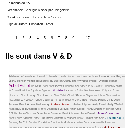
Le monde de l’IA
Résonance. Le religieux saisi par une galerie.
Speakers’ corner cherche lieu d’accueil
Olga de Amara. Fondation Cartier
1
2
3
4
5
6
7
8
9
17
Ils sont dans V & D
Adelaïde de Saint-Marc
Benoit Colardelle
Cécile Borne
Idris Khan
Le Titien
Lucas Arruda
Maryan
Michal Rovner
Mohamed Bourouissa
Subodh Gupta
The Anymous Project
Évariste Richer
Achot Achot
Ad Nesn
Adel Abdessemed
Adrian Paci
Adrien M & Claire B.
Adrien Mondot
Ai Weiwei
et Claire Bardaine
Agathon Agathon
Akarova
Akiko Hoshina
Akos Czigany
Alain
Fleischer
Alain Fouray
Alain Laverne
Alain Volut
Alba D’Urbano
Alejandro Tobon
Alex Jordan
Alexander Zhyvotkov
Alfred Courmes
Alfred Manessier
Alice Neel
Alioune Diagne
Alma Allen
Andres Serrano.
Amédée Beriot
Amélie Barthelemy
Andreï Filippov
Andy Guérif
Andy Warhol
Angelica Mesiti
Angelika Markul
Angélique Lefèvre
Anish Kapoor
Anna Simone Wallinger
Anne
Anne Gratadour
B.Sollis
Anne Christine Dura
Anne Favret et Patrick Manez
Anne Franski
Anselm Kiefer
Anne Laure Sacriste
Anne Lise Boyer
Annette Messager
Annie Ernaux
Anri Sala
Anthony McCall
Antoine Dambrine
Antoine de Galbert
Antoine Poncet
Antonella Bussanich
Art sacré
Antonio Oba
Ariandhitya Pramuhendra
Arno Rafael Minkkinen
Art Orienté Objet