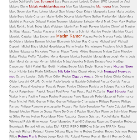
Luc Boltanski
Louise Dahl-Wolfe
Luca Francesconi
Ludovic Duhem
LWO
Léonard de Vinci
Malala Andrialavidrazana
Mantegna
Makoto Ofune
Man Ray
Mannequins
Marc Deneyer
Marc Gourmelon
Marc Lohner
Marcel Storr
Margot Quan Knight
Marguerite Lantz
Maria Loizidou
Marie Bovo
Marie Chamant
Marie-Noëlle Décoret
Marie-Pierre Guillon
Mariko Mori
Mario Merz
Marithé et François Girbaud
Marjan Teeuwen
Marjolaine Salvador-Morel
Mark Dion
Mark Rothko
Mark Rothko
Mark Tobey
Mark Weighton
Martin Parr
Martin Puryear
Martine Chittofrati
Martine
Schildge
Masato Tanaka
Masayoshi Yamada
Masha Schmidt
Mathieu Mercier
Matthieu Ricard
Maxim Kantor
Maurizio Cattelan
Max Liebermann
Mayara Ferrão
Mayara Ferrão
Melissa
de Oliviera
Meriem Bennani
Michael Biberstein
Michael Ray Charles
Michael Wolf
Michaël
Duperrin
Michel Blazy
Michel Houellebecq
Michel Nedjar
Michelangelo Pistoletto
Michi Suzuki
Michiru Nakayama
Mickalene Thomas
Miguel Torrès
Milène Guermont
Miriam Cahn
Miroslaw
Balka
Miruka
Moffat Takadiwa
Mona Hatoum
Monica Bonvicini
Morag Myerscough
Morris Louis
Mort
Motoi Yamamoto
Myriam Mihindou
Márta Veronika
Mélanie Delattre-Vogt
Nadège
Nicolas Nixon
Dauvergne
Nalini Malmi
Nan Goldin
Nedjma Berder
Nick Doyle
Nicolas Henry
Nils Udo
Noutayel
Nouveau
Nicot
Niki de Saint Phalle
NikiNeuts
Nina Chanel Abney
Noir
mot
Olga de Amara
Octave Landuyt
Odile Piron
Odilon Redon
Olivier Balvet
Olivier Culmann
Olivier Loussini
ORLAN
Othoniel
Paolo Woods et Gabriele Galimberti
Pascal Combis
Pascal
Convert
Pascal Haudressy
Pascale Peyret
Patrice Chéreau
Patricia de Solages
Patricia Kinard
Paul Sérusier
Patrick Faigenbaum
Patrick Tosani
Paul Fryer
Paul Fusco
Paul McCarthy
Paul
Walker Hamy
Pauline Fargue
Pauline Rousseau
Paulo Nazareth
Pedro Marzorati
Performance
Peter Mitchell
Philip Guston
Philipp Guston
Philippe de Champaigne
Philippe Parreno
Philippe
Parreno
Philippe Ramette
photographie
Picasso
Pier Ilario Benedetto
Pier Paolo Calzolari
Pierre
Bruegel l’Ancien
Pierre de Grauw
Pierre De Graw & Fabien Nicol Alea
Pierre de Saint-Maur
Pierre
et Gilles
Pontus Hulten
Puce Muse
Péter Alasztics
Quentin Guichard
Rachel Marks
Rachel
Whiteread
Ralph Hinterkeuser
Raoef Mamedov
Raphël Dallaporta
Raymond Depardon
Rebecca
Bournigault
Renaud Allirand (alias Dip)
RERO
RERO
RERO et Stéphane PARAIN
Reza
Aramesh
Richard Peduzzi
Rineke Dijkstra
Riyas Komu
Robert Combas
Robert Doisneau
Robert
Robert Frank
Filliou
Robert Longo
Robin Kid
Roland Flexner
Romain Bernini
Roman Ondak