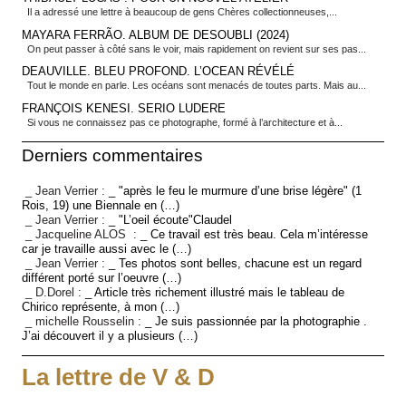
Il a adressé une lettre à beaucoup de gens Chères collectionneuses,...
MAYARA FERRÃO. ALBUM DE DESOUBLI (2024)
On peut passer à côté sans le voir, mais rapidement on revient sur ses pas...
DEAUVILLE. BLEU PROFOND. L’OCEAN RÉVÉLÉ
Tout le monde en parle. Les océans sont menacés de toutes parts. Mais au...
FRANÇOIS KENESI. SERIO LUDERE
Si vous ne connaissez pas ce photographe, formé à l’architecture et à...
Derniers commentaires
_ Jean Verrier :
_ "après le feu le murmure d’une brise légère" (1
Rois, 19) une Biennale en (…)
_ Jean Verrier :
_ "L’oeil écoute"Claudel
_ Jacqueline ALOS :
_ Ce travail est très beau. Cela m’intéresse
car je travaille aussi avec le (…)
_ Jean Verrier :
_ Tes photos sont belles, chacune est un regard
différent porté sur l’oeuvre (…)
_ D.Dorel :
_ Article très richement illustré mais le tableau de
Chirico représente, à mon (…)
_ michelle Rousselin :
_ Je suis passionnée par la photographie .
J’ai découvert il y a plusieurs (…)
La lettre de V & D