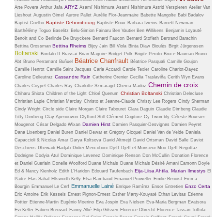
ARYZ
Arte Povera
Arthur Jafa
Asamï Nishimura
Asamï Nishimura
Astrid Verspieren
Atelier Van
Lieshout
Augustin Gimel
Aurore Pallet
Aurélie Flor-Jeanmaire
Babette Mangolte
Babi Badalov
Baptiste Debombourg
Baptist Coelho
Baptiste Roux
Barbara Iweins
Barnett Newman
Barthélémy Toguo
Baselitz
Belu-Simion Fainaru
Ben Vautier
Ben Willikens
Benjamin Loyauté
Benoît and Co
Berlinde De Bruyckere
Bernard Faucon
Bernard Stofleth
Bertrand Barachin
Bettina Rheims
Bettina Grossman
Bijoy Jain
Bill Viola
Binta Diaw
Bioulès
Birgit Jürgenssen
Boltanski
Bordalo II
Brassai
Brian Maguire
Bridget Polk
Brigite Peroto
Bruce Nauman
Bruno
Béatrice Chanfrault
Abt
Bruno Perramant
Buñuel
Béatrice Pasquali
Camille Goujon
Camille Henrot
Camille Saint Jacques
Carla Accardi
Carole Texier
Caroline Chariot-Dayez
Cassandre Rain
Caroline Delieutraz
Catherine Grenier
Cecilia Traslaviña
Cerith Wyn Evans
Chemin de croix
Charles Coypel
Charles Ray
Charlotte Szmaragd
Chema Madoz
Christian Boltanski
Chiharu Shiota
Children of the Light
Chloé Quenum
Christian Delecluse
Christian Lapie
Christian Marclay
Christo et Jeanne-Claude
Christy Lee Rogers
Cindy Sherman
Cindy Wright
Circle side
Claire Morgan
Claire Tabouret
Clara Daguin
Claudie Dimbeng
Claudie
Titty Dimbeng
Clay Apenouvon
Clyfford Still
Clément Cogitore
Cy Twombly
Céleste Boursier-
Damien Hirst
Mougenot
César Delgado Wixan
Damien Pasquier-Desvignes
Damien Peyret
Dana Lixenberg
Daniel Buren
Daniel Dewar et Grégory Gicquel
Daniel Van de Velde
Daniela
Capaccioli & Nicolas Amar
Darya Koltsova
David Altmejd
David Ortsman
David Salle
Daviot
Deschiens
Dhewadi Hadjab
Didier Mencoboni
Djeff
Djeff et Monsieur Moo
Djeff Regottaz
Dodeigne
Dodyia Atul
Dominique Levenez
Dominique Renson
Don McCullin
Donation Florence
et Daniel Guerlain
Donelle Woolford
Duane Michals
Duane Michals
Désiré Amani
Eamonn Doyle
Eija-Liisa Ahtila. Marian Ilmestys
Ed & Nancy Kienholz
Edith L’Haridon
Edouard Taufenbach
El
Padre
Elas Sahal
Ellsworth Kelly
Elsa Rambaud
Emanuel Proweller
Emilie Benoist
Emma
Emmanuelle Lainé
Enzo Certa
Bourgin
Emmanuel Le Cerf
Enrique Ramírez
Ensor
Entretien
Eric Antoine
Erik Kessels
Ernest Pignon-Ernest
Esther Marty-Kouyaté
Ethan Levitas
Etienne
Pottier
Etienne-Martin
Eugénio Moerino
Eva Jospin
Eva Nielsen
Eva-Maria Bergman
Evatsora
Evi Keller
Fabien Breuvart
Fanny Allié
Filip Gilssen
Florence Obrecht
Florence Tassan Toffola