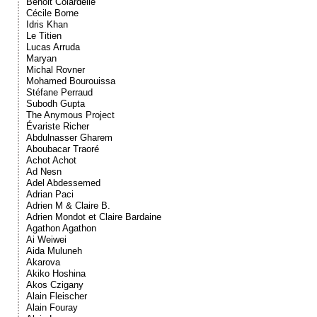
Benoit Colardelle
Cécile Borne
Idris Khan
Le Titien
Lucas Arruda
Maryan
Michal Rovner
Mohamed Bourouissa
Stéfane Perraud
Subodh Gupta
The Anymous Project
Évariste Richer
Abdulnasser Gharem
Aboubacar Traoré
Achot Achot
Ad Nesn
Adel Abdessemed
Adrian Paci
Adrien M & Claire B.
Adrien Mondot et Claire Bardaine
Agathon Agathon
Ai Weiwei
Aida Muluneh
Akarova
Akiko Hoshina
Akos Czigany
Alain Fleischer
Alain Fouray