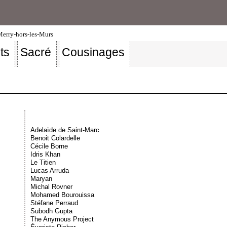
-Merry-hors-les-Murs
ts
Sacré
Cousinages
Adelaïde de Saint-Marc
Benoit Colardelle
Cécile Borne
Idris Khan
Le Titien
Lucas Arruda
Maryan
Michal Rovner
Mohamed Bourouissa
Stéfane Perraud
Subodh Gupta
The Anymous Project