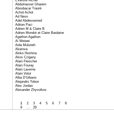
Évariste Richer
Abdulnasser Gharem
Aboubacar Traoré
Achot Achot
Ad Nesn
Adel Abdessemed
Adrian Paci
Adrien M & Claire B.
Adrien Mondot et Claire Bardaine
Agathon Agathon
Ai Weiwei
Aida Muluneh
Akarova
Akiko Hoshina
Akos Czigany
Alain Fleischer
Alain Fouray
Alain Laverne
Alain Volut
Alba D’Urbano
Alejandro Tobon
Alex Jordan
Alexander Zhyvotkov
1
2
3
4
5
6
7
8
9
…
20