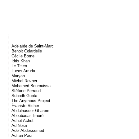
Événements
Sacré
Cousinages
Adelaïde de Saint-Marc
Benoit Colardelle
Cécile Borne
Idris Khan
Le Titien
Lucas Arruda
Maryan
Michal Rovner
Mohamed Bourouissa
Stéfane Perraud
Subodh Gupta
The Anymous Project
Évariste Richer
Abdulnasser Gharem
Aboubacar Traoré
Achot Achot
Ad Nesn
Adel Abdessemed
Adrian Paci