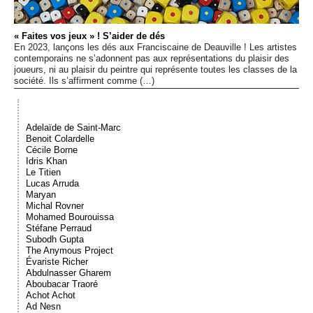
Événements
« Faites vos jeux » ! S’aider de dés
En 2023, lançons les dés aux Franciscaine de Deauville ! Les artistes
Sacré
contemporains ne s’adonnent pas aux représentations du plaisir des
joueurs, ni au plaisir du peintre qui représente toutes les classes de la
société. Ils s’affirment comme (…)
Cousinages
Adelaïde de Saint-Marc
Benoit Colardelle
Cécile Borne
Idris Khan
Le Titien
Lucas Arruda
Maryan
Michal Rovner
Mohamed Bourouissa
Stéfane Perraud
Subodh Gupta
The Anymous Project
Évariste Richer
Abdulnasser Gharem
Aboubacar Traoré
Achot Achot
Ad Nesn