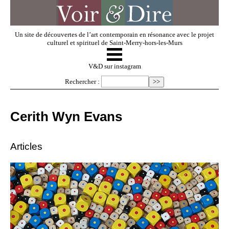
Un site de découvertes de l’art contemporain en résonance avec le projet
culturel et spirituel de Saint-Merry-hors-les-Murs
☰
V & D
V&D sur instagram
Rechercher :
Artistes invités
Cerith Wyn Evans
Exposer
Articles
Regarder
Dossiers