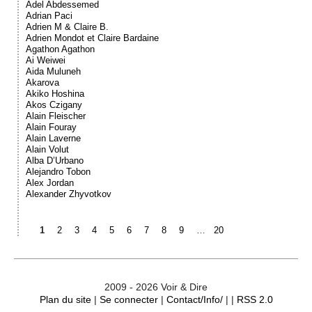
Adel Abdessemed
Adrian Paci
Adrien M & Claire B.
Adrien Mondot et Claire Bardaine
Agathon Agathon
Ai Weiwei
Aida Muluneh
Akarova
Akiko Hoshina
Akos Czigany
Alain Fleischer
Alain Fouray
Alain Laverne
Alain Volut
Alba D’Urbano
Alejandro Tobon
Alex Jordan
Alexander Zhyvotkov
1
2
3
4
5
6
7
8
9
…
20
2009 - 2026 Voir & Dire
Plan du site
|
Se connecter
|
Contact/Info/
| |
RSS 2.0