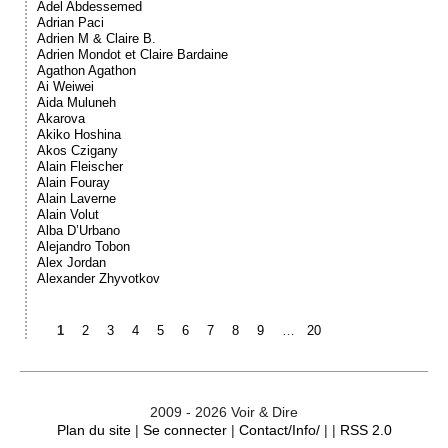
Adel Abdessemed
Adrian Paci
Adrien M & Claire B.
Adrien Mondot et Claire Bardaine
Agathon Agathon
Ai Weiwei
Aida Muluneh
Akarova
Akiko Hoshina
Akos Czigany
Alain Fleischer
Alain Fouray
Alain Laverne
Alain Volut
Alba D’Urbano
Alejandro Tobon
Alex Jordan
Alexander Zhyvotkov
1
2
3
4
5
6
7
8
9
…
20
2009 - 2026 Voir & Dire
Plan du site
|
Se connecter
|
Contact/Info/
| |
RSS 2.0