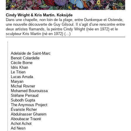
Événements
Cindy Wright & Kris Martin. Koksijde
Dans une chapelle, non loin de la plage, entre Dunkerque et Ostende,
Sacré
une nouvelle découverte de Guy Gilsoul. Il s’agit d’une rencontre entre
deux artistes flamands, la peintre Cindy Wright (née en 1972) et le
sculpteur Kris Martin (né en 1972) (…)
Cousinages
Adelaïde de Saint-Marc
Benoit Colardelle
Cécile Borne
Idris Khan
Le Titien
Lucas Arruda
Maryan
Michal Rovner
Mohamed Bourouissa
Stéfane Perraud
Subodh Gupta
The Anymous Project
Évariste Richer
Abdulnasser Gharem
Aboubacar Traoré
Achot Achot
Ad Nesn