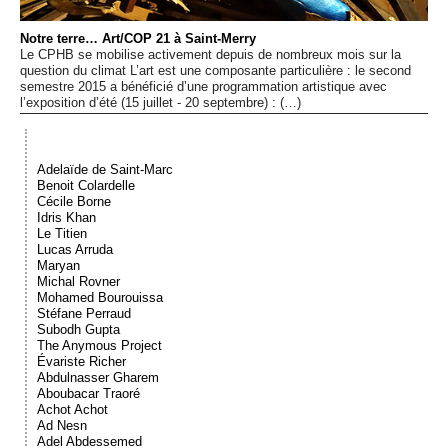
Événements
Notre terre… Art/COP 21 à Saint-Merry
Le CPHB se mobilise activement depuis de nombreux mois sur la
Sacré
question du climat L’art est une composante particulière : le second
semestre 2015 a bénéficié d’une programmation artistique avec
l’exposition d’été (15 juillet - 20 septembre) : (…)
Cousinages
Adelaïde de Saint-Marc
Benoit Colardelle
Cécile Borne
Idris Khan
Le Titien
Lucas Arruda
Maryan
Michal Rovner
Mohamed Bourouissa
Stéfane Perraud
Subodh Gupta
The Anymous Project
Évariste Richer
Abdulnasser Gharem
Aboubacar Traoré
Achot Achot
Ad Nesn
Adel Abdessemed