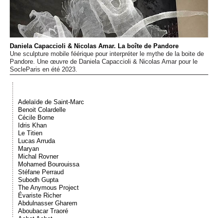
Événements
Sacré
Daniela Capaccioli & Nicolas Amar. La boîte de Pandore
Une sculpture mobile féérique pour interpréter le mythe de la boite de
Pandore. Une œuvre de Daniela Capaccioli & Nicolas Amar pour le
Cousinages
SocleParis en été 2023.
Adelaïde de Saint-Marc
Benoit Colardelle
Cécile Borne
Idris Khan
Le Titien
Lucas Arruda
Maryan
Michal Rovner
Mohamed Bourouissa
Stéfane Perraud
Subodh Gupta
The Anymous Project
Évariste Richer
Abdulnasser Gharem
Aboubacar Traoré