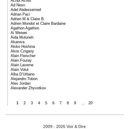
Achot Achot
Ad Nesn
Adel Abdessemed
Adrian Paci
Adrien M & Claire B.
Adrien Mondot et Claire Bardaine
Agathon Agathon
Ai Weiwei
Aida Muluneh
Akarova
Akiko Hoshina
Akos Czigany
Alain Fleischer
Alain Fouray
Alain Laverne
Alain Volut
Alba D’Urbano
Alejandro Tobon
Alex Jordan
Alexander Zhyvotkov
1
2
3
4
5
6
7
8
9
…
20
2009 - 2026 Voir & Dire