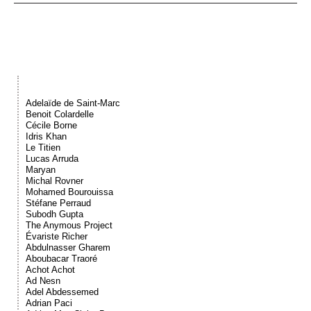
Événements
Sacré
Cousinages
Adelaïde de Saint-Marc
Benoit Colardelle
Cécile Borne
Idris Khan
Le Titien
Lucas Arruda
Maryan
Michal Rovner
Mohamed Bourouissa
Stéfane Perraud
Subodh Gupta
The Anymous Project
Évariste Richer
Abdulnasser Gharem
Aboubacar Traoré
Achot Achot
Ad Nesn
Adel Abdessemed
Adrian Paci