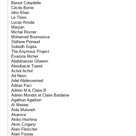
Benoit Colardelle
Cécile Borne
Idris Khan
Le Titien
Lucas Arruda
Maryan
Michal Rovner
Mohamed Bourouissa
Stéfane Perraud
Subodh Gupta
The Anymous Project
Évariste Richer
Abdulnasser Gharem
Aboubacar Traoré
Achot Achot
Ad Nesn
Adel Abdessemed
Adrian Paci
Adrien M & Claire B.
Adrien Mondot et Claire Bardaine
Agathon Agathon
Ai Weiwei
Aida Muluneh
Akarova
Akiko Hoshina
Akos Czigany
Alain Fleischer
Alain Fouray