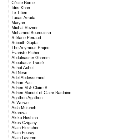
Cécile Borne
Idris Khan
Le Titien
Lucas Arruda
Maryan
Michal Rovner
Mohamed Bourouissa
Stéfane Perraud
Subodh Gupta
The Anymous Project
Évariste Richer
Abdulnasser Gharem
Aboubacar Traoré
Achot Achot
Ad Nesn
Adel Abdessemed
Adrian Paci
Adrien M & Claire B.
Adrien Mondot et Claire Bardaine
Agathon Agathon
Ai Weiwei
Aida Muluneh
Akarova
Akiko Hoshina
Akos Czigany
Alain Fleischer
Alain Fouray
Alain Laverne