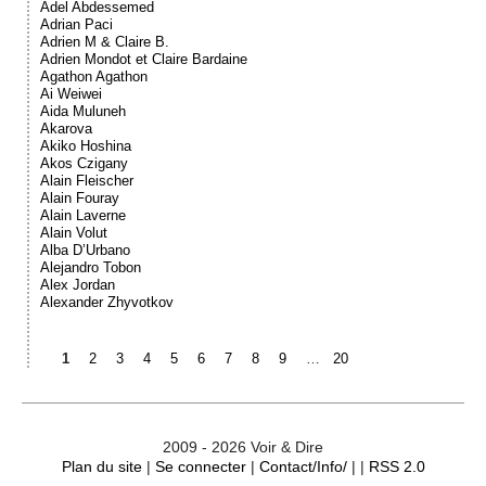
Adel Abdessemed
Adrian Paci
Adrien M & Claire B.
Adrien Mondot et Claire Bardaine
Agathon Agathon
Ai Weiwei
Aida Muluneh
Akarova
Akiko Hoshina
Akos Czigany
Alain Fleischer
Alain Fouray
Alain Laverne
Alain Volut
Alba D’Urbano
Alejandro Tobon
Alex Jordan
Alexander Zhyvotkov
1
2
3
4
5
6
7
8
9
…
20
2009 - 2026 Voir & Dire
Plan du site
|
Se connecter
|
Contact/Info/
| |
RSS 2.0