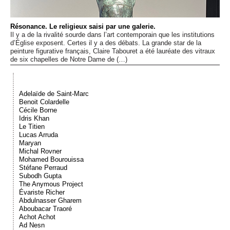
Événements
Résonance. Le religieux saisi par une galerie.
Il y a de la rivalité sourde dans l’art contemporain que les institutions
Sacré
d’Église exposent. Certes il y a des débats. La grande star de la
peinture figurative français, Claire Tabouret a été lauréate des vitraux
de six chapelles de Notre Dame de (…)
Cousinages
Adelaïde de Saint-Marc
Benoit Colardelle
Cécile Borne
Idris Khan
Le Titien
Lucas Arruda
Maryan
Michal Rovner
Mohamed Bourouissa
Stéfane Perraud
Subodh Gupta
The Anymous Project
Évariste Richer
Abdulnasser Gharem
Aboubacar Traoré
Achot Achot
Ad Nesn