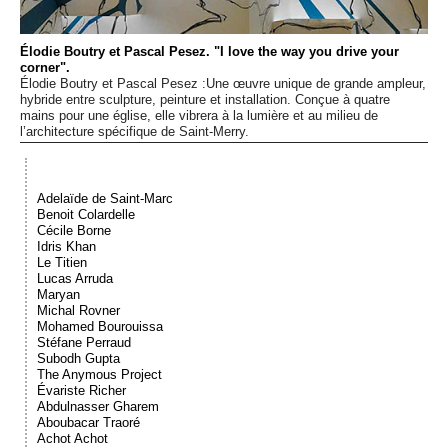
Événements
Élodie Boutry et Pascal Pesez. "I love the way you drive your
corner".
Sacré
Élodie Boutry et Pascal Pesez :Une œuvre unique de grande ampleur,
hybride entre sculpture, peinture et installation. Conçue à quatre
mains pour une église, elle vibrera à la lumière et au milieu de
l’architecture spécifique de Saint-Merry.
Cousinages
Adelaïde de Saint-Marc
Benoit Colardelle
Cécile Borne
Idris Khan
Le Titien
Lucas Arruda
Maryan
Michal Rovner
Mohamed Bourouissa
Stéfane Perraud
Subodh Gupta
The Anymous Project
Évariste Richer
Abdulnasser Gharem
Aboubacar Traoré
Achot Achot