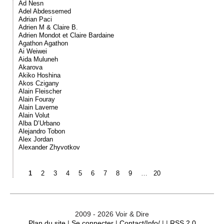
Ad Nesn
Adel Abdessemed
Adrian Paci
Adrien M & Claire B.
Adrien Mondot et Claire Bardaine
Agathon Agathon
Ai Weiwei
Aida Muluneh
Akarova
Akiko Hoshina
Akos Czigany
Alain Fleischer
Alain Fouray
Alain Laverne
Alain Volut
Alba D’Urbano
Alejandro Tobon
Alex Jordan
Alexander Zhyvotkov
1
2
3
4
5
6
7
8
9
…
20
2009 - 2026 Voir & Dire
Plan du site
|
Se connecter
|
Contact/Info/
| |
RSS 2.0