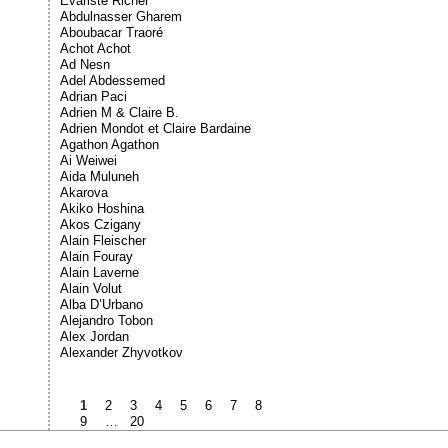
Évariste Richer
Abdulnasser Gharem
Aboubacar Traoré
Achot Achot
Ad Nesn
Adel Abdessemed
Adrian Paci
Adrien M & Claire B.
Adrien Mondot et Claire Bardaine
Agathon Agathon
Ai Weiwei
Aida Muluneh
Akarova
Akiko Hoshina
Akos Czigany
Alain Fleischer
Alain Fouray
Alain Laverne
Alain Volut
Alba D’Urbano
Alejandro Tobon
Alex Jordan
Alexander Zhyvotkov
1
2
3
4
5
6
7
8
9
…
20