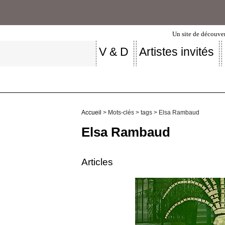
Un site de découver
V & D
Artistes invités
Accueil
> Mots-clés > tags > Elsa Rambaud
Elsa Rambaud
Articles