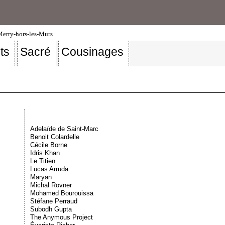
-Merry-hors-les-Murs
ts
Sacré
Cousinages
Adelaïde de Saint-Marc
Benoit Colardelle
Cécile Borne
Idris Khan
Le Titien
Lucas Arruda
Maryan
Michal Rovner
Mohamed Bourouissa
Stéfane Perraud
Subodh Gupta
The Anymous Project