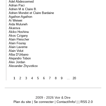
Adel Abdessemed
Adrian Paci
Adrien M & Claire B.
Adrien Mondot et Claire Bardaine
Agathon Agathon
Ai Weiwei
Aida Muluneh
Akarova
Akiko Hoshina
Akos Czigany
Alain Fleischer
Alain Fouray
Alain Laverne
Alain Volut
Alba D’Urbano
Alejandro Tobon
Alex Jordan
Alexander Zhyvotkov
1
2
3
4
5
6
7
8
9
…
20
2009 - 2026 Voir & Dire
Plan du site
|
Se connecter
|
Contact/Info/
| |
RSS 2.0