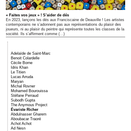
Événements
« Faites vos jeux » ! S’aider de dés
En 2023, lançons les dés aux Franciscaine de Deauville ! Les artistes
Sacré
contemporains ne s’adonnent pas aux représentations du plaisir des
joueurs, ni au plaisir du peintre qui représente toutes les classes de la
société. Ils s’affirment comme (…)
Cousinages
Adelaïde de Saint-Marc
Benoit Colardelle
Cécile Borne
Idris Khan
Le Titien
Lucas Arruda
Maryan
Michal Rovner
Mohamed Bourouissa
Stéfane Perraud
Subodh Gupta
The Anymous Project
Évariste Richer
Abdulnasser Gharem
Aboubacar Traoré
Achot Achot
Ad Nesn