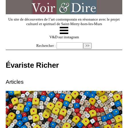
Un site de découvertes de l’art contemporain en résonance avec le projet
culturel et spirituel de Saint-Merry-hors-les-Murs
☰
V & D
V&D sur instagram
Rechercher :
Artistes invités
Évariste Richer
Exposer
Articles
Regarder
Dossiers