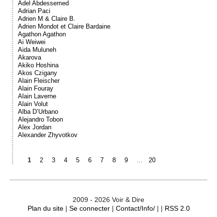
Adel Abdessemed
Adrian Paci
Adrien M & Claire B.
Adrien Mondot et Claire Bardaine
Agathon Agathon
Ai Weiwei
Aida Muluneh
Akarova
Akiko Hoshina
Akos Czigany
Alain Fleischer
Alain Fouray
Alain Laverne
Alain Volut
Alba D’Urbano
Alejandro Tobon
Alex Jordan
Alexander Zhyvotkov
1
2
3
4
5
6
7
8
9
…
20
2009 - 2026 Voir & Dire
Plan du site
|
Se connecter
|
Contact/Info/
| |
RSS 2.0