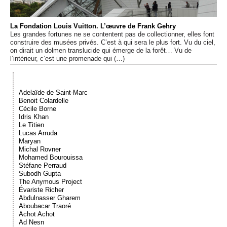
Événements
La Fondation Louis Vuitton. L’œuvre de Frank Gehry
Les grandes fortunes ne se contentent pas de collectionner, elles font
Sacré
construire des musées privés. C’est à qui sera le plus fort. Vu du ciel,
on dirait un dolmen translucide qui émerge de la forêt… Vu de
l’intérieur, c’est une promenade qui (…)
Cousinages
Adelaïde de Saint-Marc
Benoit Colardelle
Cécile Borne
Idris Khan
Le Titien
Lucas Arruda
Maryan
Michal Rovner
Mohamed Bourouissa
Stéfane Perraud
Subodh Gupta
The Anymous Project
Évariste Richer
Abdulnasser Gharem
Aboubacar Traoré
Achot Achot
Ad Nesn