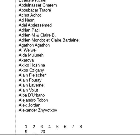
Évariste Richer
Abdulnasser Gharem
Aboubacar Traoré
Achot Achot
Ad Nesn
Adel Abdessemed
Adrian Paci
Adrien M & Claire B.
Adrien Mondot et Claire Bardaine
Agathon Agathon
Ai Weiwei
Aida Muluneh
Akarova
Akiko Hoshina
Akos Czigany
Alain Fleischer
Alain Fouray
Alain Laverne
Alain Volut
Alba D’Urbano
Alejandro Tobon
Alex Jordan
Alexander Zhyvotkov
1
2
3
4
5
6
7
8
9
…
20