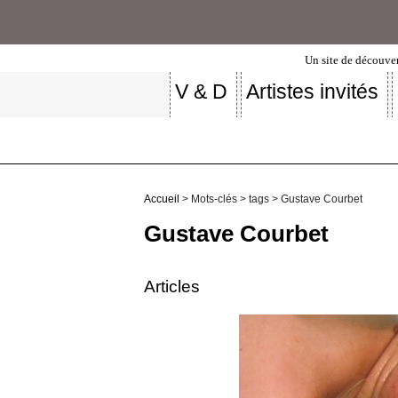
Un site de découver
V & D
Artistes invités
Accueil
> Mots-clés > tags > Gustave Courbet
Gustave Courbet
Articles