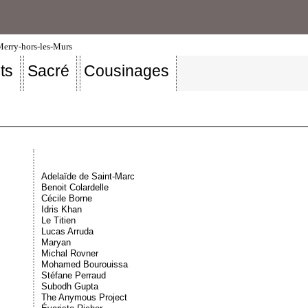
-Merry-hors-les-Murs
ts
Sacré
Cousinages
Adelaïde de Saint-Marc
Benoit Colardelle
Cécile Borne
Idris Khan
Le Titien
Lucas Arruda
Maryan
Michal Rovner
Mohamed Bourouissa
Stéfane Perraud
Subodh Gupta
The Anymous Project