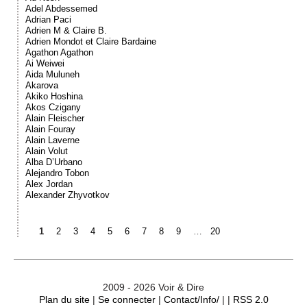
Adel Abdessemed
Adrian Paci
Adrien M & Claire B.
Adrien Mondot et Claire Bardaine
Agathon Agathon
Ai Weiwei
Aida Muluneh
Akarova
Akiko Hoshina
Akos Czigany
Alain Fleischer
Alain Fouray
Alain Laverne
Alain Volut
Alba D’Urbano
Alejandro Tobon
Alex Jordan
Alexander Zhyvotkov
1
2
3
4
5
6
7
8
9
…
20
2009 - 2026 Voir & Dire
Plan du site
|
Se connecter
|
Contact/Info/
| |
RSS 2.0