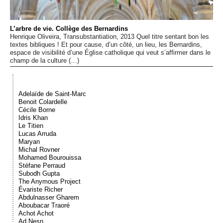
Événements
L’arbre de vie. Collège des Bernardins
Sacré
Henrique Oliveira, Transubstantiation, 2013 Quel titre sentant bon les
textes bibliques ! Et pour cause, d’un côté, un lieu, les Bernardins,
espace de visibilité d’une Église catholique qui veut s’affirmer dans le
champ de la culture (…)
Cousinages
Adelaïde de Saint-Marc
Benoit Colardelle
Cécile Borne
Idris Khan
Le Titien
Lucas Arruda
Maryan
Michal Rovner
Mohamed Bourouissa
Stéfane Perraud
Subodh Gupta
The Anymous Project
Évariste Richer
Abdulnasser Gharem
Aboubacar Traoré
Achot Achot
Ad Nesn