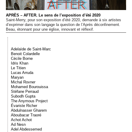
Événements
APRÈS – AFTER. Le sens de l’exposition d’été 2020
Saint-Merry, pour son exposition d’été 2020, demande à six artistes
Sacré
d’exprimer dans son langage la question de l’Après déconfinement.
Beau, étonnant pour une église, innovant et réflexif.
Cousinages
Adelaïde de Saint-Marc
Benoit Colardelle
Cécile Borne
Idris Khan
Le Titien
Lucas Arruda
Maryan
Michal Rovner
Mohamed Bourouissa
Stéfane Perraud
Subodh Gupta
The Anymous Project
Évariste Richer
Abdulnasser Gharem
Aboubacar Traoré
Achot Achot
Ad Nesn
Adel Abdessemed