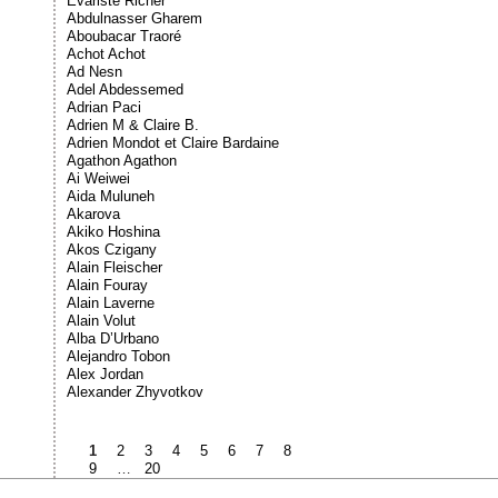
Évariste Richer
Abdulnasser Gharem
Aboubacar Traoré
Achot Achot
Ad Nesn
Adel Abdessemed
Adrian Paci
Adrien M & Claire B.
Adrien Mondot et Claire Bardaine
Agathon Agathon
Ai Weiwei
Aida Muluneh
Akarova
Akiko Hoshina
Akos Czigany
Alain Fleischer
Alain Fouray
Alain Laverne
Alain Volut
Alba D’Urbano
Alejandro Tobon
Alex Jordan
Alexander Zhyvotkov
1
2
3
4
5
6
7
8
9
…
20