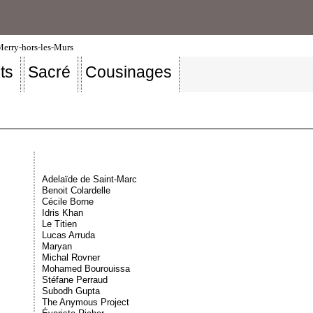
-Merry-hors-les-Murs
ts
Sacré
Cousinages
Adelaïde de Saint-Marc
Benoit Colardelle
Cécile Borne
Idris Khan
Le Titien
Lucas Arruda
Maryan
Michal Rovner
Mohamed Bourouissa
Stéfane Perraud
Subodh Gupta
The Anymous Project