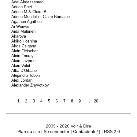
Adel Abdessemed
Adrian Paci
Adrien M & Claire B.
Adrien Mondot et Claire Bardaine
Agathon Agathon
Ai Weiwei
Aida Muluneh
Akarova
Akiko Hoshina
Akos Czigany
Alain Fleischer
Alain Fouray
Alain Laverne
Alain Volut
Alba D’Urbano
Alejandro Tobon
Alex Jordan
Alexander Zhyvotkov
1
2
3
4
5
6
7
8
9
…
20
2009 - 2026 Voir & Dire
Plan du site
|
Se connecter
|
Contact/Info/
| |
RSS 2.0