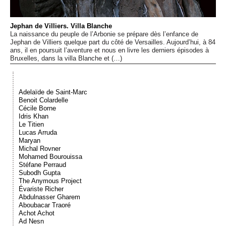
Événements
Jephan de Villiers. Villa Blanche
La naissance du peuple de l’Arbonie se prépare dès l’enfance de
Sacré
Jephan de Villiers quelque part du côté de Versailles. Aujourd’hui, à 84
ans, il en poursuit l’aventure et nous en livre les derniers épisodes à
Bruxelles, dans la villa Blanche et (…)
Cousinages
Adelaïde de Saint-Marc
Benoit Colardelle
Cécile Borne
Idris Khan
Le Titien
Lucas Arruda
Maryan
Michal Rovner
Mohamed Bourouissa
Stéfane Perraud
Subodh Gupta
The Anymous Project
Évariste Richer
Abdulnasser Gharem
Aboubacar Traoré
Achot Achot
Ad Nesn