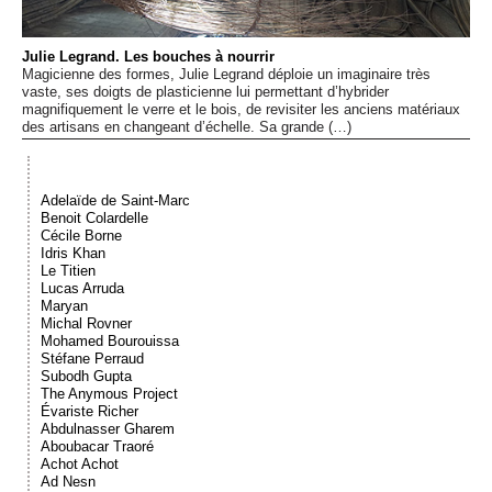
Événements
Julie Legrand. Les bouches à nourrir
Magicienne des formes, Julie Legrand déploie un imaginaire très
Sacré
vaste, ses doigts de plasticienne lui permettant d’hybrider
magnifiquement le verre et le bois, de revisiter les anciens matériaux
des artisans en changeant d’échelle. Sa grande (…)
Cousinages
Adelaïde de Saint-Marc
Benoit Colardelle
Cécile Borne
Idris Khan
Le Titien
Lucas Arruda
Maryan
Michal Rovner
Mohamed Bourouissa
Stéfane Perraud
Subodh Gupta
The Anymous Project
Évariste Richer
Abdulnasser Gharem
Aboubacar Traoré
Achot Achot
Ad Nesn