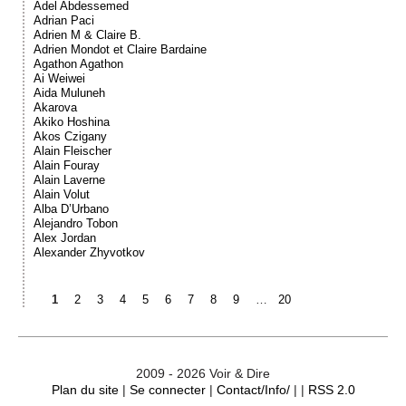
Adel Abdessemed
Adrian Paci
Adrien M & Claire B.
Adrien Mondot et Claire Bardaine
Agathon Agathon
Ai Weiwei
Aida Muluneh
Akarova
Akiko Hoshina
Akos Czigany
Alain Fleischer
Alain Fouray
Alain Laverne
Alain Volut
Alba D’Urbano
Alejandro Tobon
Alex Jordan
Alexander Zhyvotkov
1
2
3
4
5
6
7
8
9
…
20
2009 - 2026 Voir & Dire
Plan du site
|
Se connecter
|
Contact/Info/
| |
RSS 2.0