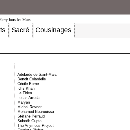
-Merry-hors-les-Murs
ts
Sacré
Cousinages
Adelaïde de Saint-Marc
Benoit Colardelle
Cécile Borne
Idris Khan
Le Titien
Lucas Arruda
Maryan
Michal Rovner
Mohamed Bourouissa
Stéfane Perraud
Subodh Gupta
The Anymous Project