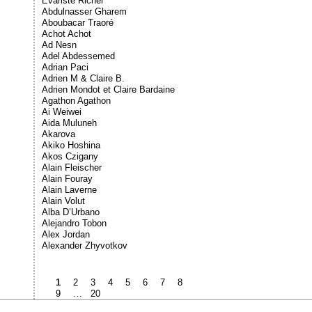
Évariste Richer
Abdulnasser Gharem
Aboubacar Traoré
Achot Achot
Ad Nesn
Adel Abdessemed
Adrian Paci
Adrien M & Claire B.
Adrien Mondot et Claire Bardaine
Agathon Agathon
Ai Weiwei
Aida Muluneh
Akarova
Akiko Hoshina
Akos Czigany
Alain Fleischer
Alain Fouray
Alain Laverne
Alain Volut
Alba D’Urbano
Alejandro Tobon
Alex Jordan
Alexander Zhyvotkov
1
2
3
4
5
6
7
8
9
…
20