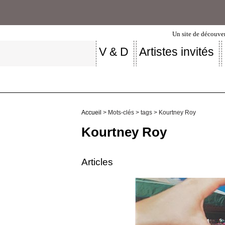
Un site de découver
V & D
Artistes invités
Accueil
> Mots-clés > tags > Kourtney Roy
Kourtney Roy
Articles