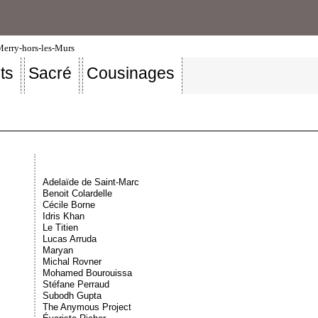
-Merry-hors-les-Murs
ts
Sacré
Cousinages
Adelaïde de Saint-Marc
Benoit Colardelle
Cécile Borne
Idris Khan
Le Titien
Lucas Arruda
Maryan
Michal Rovner
Mohamed Bourouissa
Stéfane Perraud
Subodh Gupta
The Anymous Project