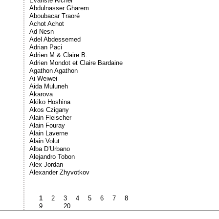
Évariste Richer
Abdulnasser Gharem
Aboubacar Traoré
Achot Achot
Ad Nesn
Adel Abdessemed
Adrian Paci
Adrien M & Claire B.
Adrien Mondot et Claire Bardaine
Agathon Agathon
Ai Weiwei
Aida Muluneh
Akarova
Akiko Hoshina
Akos Czigany
Alain Fleischer
Alain Fouray
Alain Laverne
Alain Volut
Alba D’Urbano
Alejandro Tobon
Alex Jordan
Alexander Zhyvotkov
1
2
3
4
5
6
7
8
9
…
20