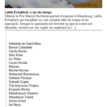
Événements
Latifa Echakhch. L’air du temps
Obtenir le Prix Marcel Duchamp permet d’exposer à Beaubourg. Latifa
Sacré
Echakhch qui travaillait sur une certaine idée du cirque et du
spectacle, lorsque le spectacle est terminé ou que la scène est
désertée, revient sur ces sujets en explorant la (…)
Cousinages
Adelaïde de Saint-Marc
Benoit Colardelle
Cécile Borne
Idris Khan
Le Titien
Lucas Arruda
Maryan
Michal Rovner
Mohamed Bourouissa
Stéfane Perraud
Subodh Gupta
The Anymous Project
Évariste Richer
Abdulnasser Gharem
Aboubacar Traoré
Achot Achot
Ad Nesn