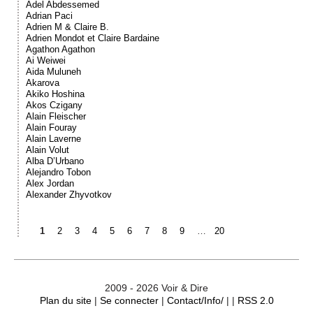
Adel Abdessemed
Adrian Paci
Adrien M & Claire B.
Adrien Mondot et Claire Bardaine
Agathon Agathon
Ai Weiwei
Aida Muluneh
Akarova
Akiko Hoshina
Akos Czigany
Alain Fleischer
Alain Fouray
Alain Laverne
Alain Volut
Alba D’Urbano
Alejandro Tobon
Alex Jordan
Alexander Zhyvotkov
1
2
3
4
5
6
7
8
9
…
20
2009 - 2026 Voir & Dire
Plan du site
|
Se connecter
|
Contact/Info/
| |
RSS 2.0