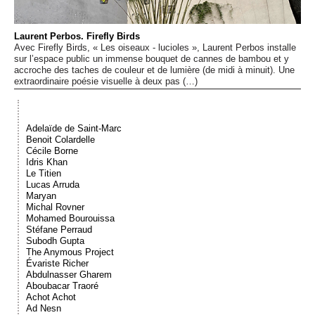
Événements
Laurent Perbos. Firefly Birds
Avec Firefly Birds, « Les oiseaux - lucioles », Laurent Perbos installe
Sacré
sur l’espace public un immense bouquet de cannes de bambou et y
accroche des taches de couleur et de lumière (de midi à minuit). Une
extraordinaire poésie visuelle à deux pas (…)
Cousinages
Adelaïde de Saint-Marc
Benoit Colardelle
Cécile Borne
Idris Khan
Le Titien
Lucas Arruda
Maryan
Michal Rovner
Mohamed Bourouissa
Stéfane Perraud
Subodh Gupta
The Anymous Project
Évariste Richer
Abdulnasser Gharem
Aboubacar Traoré
Achot Achot
Ad Nesn