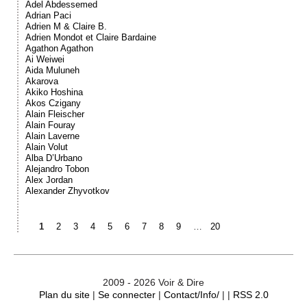
Adel Abdessemed
Adrian Paci
Adrien M & Claire B.
Adrien Mondot et Claire Bardaine
Agathon Agathon
Ai Weiwei
Aida Muluneh
Akarova
Akiko Hoshina
Akos Czigany
Alain Fleischer
Alain Fouray
Alain Laverne
Alain Volut
Alba D’Urbano
Alejandro Tobon
Alex Jordan
Alexander Zhyvotkov
1
2
3
4
5
6
7
8
9
…
20
2009 - 2026 Voir & Dire
Plan du site
|
Se connecter
|
Contact/Info/
| |
RSS 2.0