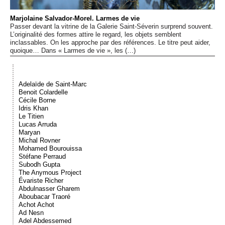
Événements
Marjolaine Salvador-Morel. Larmes de vie
Passer devant la vitrine de la Galerie Saint-Séverin surprend souvent.
L’originalité des formes attire le regard, les objets semblent
Sacré
inclassables. On les approche par des références. Le titre peut aider,
quoique… Dans « Larmes de vie », les (…)
Cousinages
Adelaïde de Saint-Marc
Benoit Colardelle
Cécile Borne
Idris Khan
Le Titien
Lucas Arruda
Maryan
Michal Rovner
Mohamed Bourouissa
Stéfane Perraud
Subodh Gupta
The Anymous Project
Évariste Richer
Abdulnasser Gharem
Aboubacar Traoré
Achot Achot
Ad Nesn
Adel Abdessemed