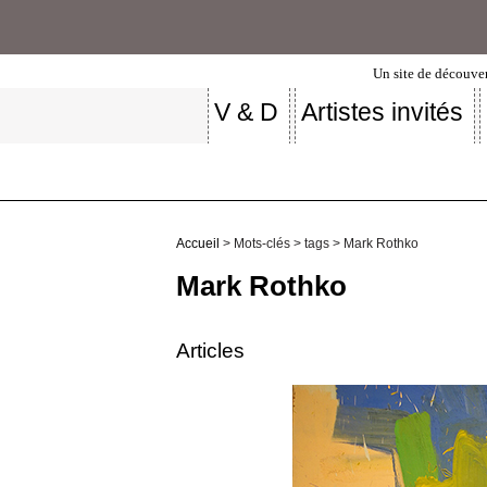
Un site de découver
V & D
Artistes invités
Accueil
> Mots-clés > tags > Mark Rothko
Mark Rothko
Articles