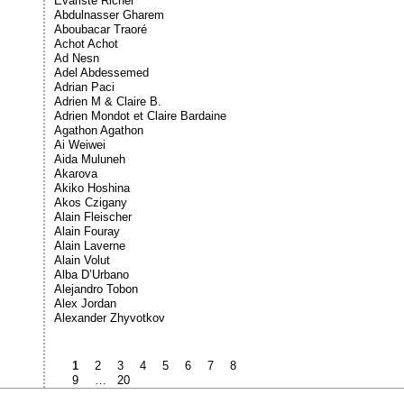
Évariste Richer
Abdulnasser Gharem
Aboubacar Traoré
Achot Achot
Ad Nesn
Adel Abdessemed
Adrian Paci
Adrien M & Claire B.
Adrien Mondot et Claire Bardaine
Agathon Agathon
Ai Weiwei
Aida Muluneh
Akarova
Akiko Hoshina
Akos Czigany
Alain Fleischer
Alain Fouray
Alain Laverne
Alain Volut
Alba D’Urbano
Alejandro Tobon
Alex Jordan
Alexander Zhyvotkov
1
2
3
4
5
6
7
8
9
…
20