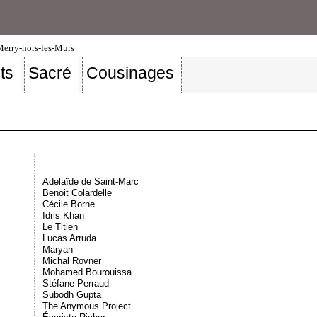
-Merry-hors-les-Murs
ts
Sacré
Cousinages
Adelaïde de Saint-Marc
Benoit Colardelle
Cécile Borne
Idris Khan
Le Titien
Lucas Arruda
Maryan
Michal Rovner
Mohamed Bourouissa
Stéfane Perraud
Subodh Gupta
The Anymous Project