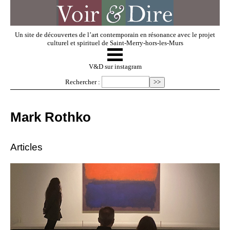
Un site de découvertes de l’art contemporain en résonance avec le projet
culturel et spirituel de Saint-Merry-hors-les-Murs
☰
V & D
V&D sur instagram
Rechercher :
Artistes invités
Mark Rothko
Exposer
Articles
Regarder
Dossiers