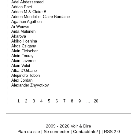
Adel Abdessemed
Adrian Paci
Adrien M & Claire B.
Adrien Mondot et Claire Bardaine
Agathon Agathon
Ai Weiwei
Aida Muluneh
Akarova
Akiko Hoshina
Akos Czigany
Alain Fleischer
Alain Fouray
Alain Laverne
Alain Volut
Alba D’Urbano
Alejandro Tobon
Alex Jordan
Alexander Zhyvotkov
1
2
3
4
5
6
7
8
9
…
20
2009 - 2026 Voir & Dire
Plan du site
|
Se connecter
|
Contact/Info/
| |
RSS 2.0