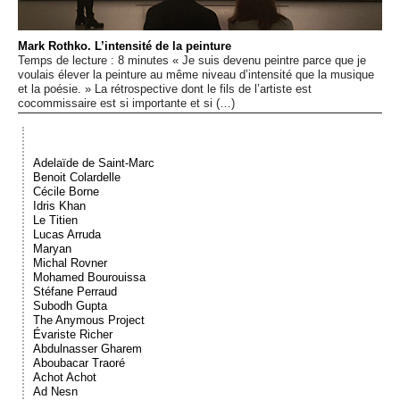
Événements
Mark Rothko. L’intensité de la peinture
Temps de lecture : 8 minutes « Je suis devenu peintre parce que je
Sacré
voulais élever la peinture au même niveau d’intensité que la musique
et la poésie. » La rétrospective dont le fils de l’artiste est
cocommissaire est si importante et si (…)
Cousinages
Adelaïde de Saint-Marc
Benoit Colardelle
Cécile Borne
Idris Khan
Le Titien
Lucas Arruda
Maryan
Michal Rovner
Mohamed Bourouissa
Stéfane Perraud
Subodh Gupta
The Anymous Project
Évariste Richer
Abdulnasser Gharem
Aboubacar Traoré
Achot Achot
Ad Nesn