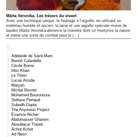
Événements
Márta Veronika. Les trésors du vivant
Avec une technique unique, le feutrage à l’aiguille, en utilisant un
Sacré
matériau humble et ancien, la laine et une aiguille spéciale munie de
bardes Márta Veronika dénonce la manière dont on martyrise la nature
et mène une sorte de combat pour le (…)
Cousinages
Adelaïde de Saint-Marc
Benoit Colardelle
Cécile Borne
Idris Khan
Le Titien
Lucas Arruda
Maryan
Michal Rovner
Mohamed Bourouissa
Stéfane Perraud
Subodh Gupta
The Anymous Project
Évariste Richer
Abdulnasser Gharem
Aboubacar Traoré
Achot Achot
Ad Nesn