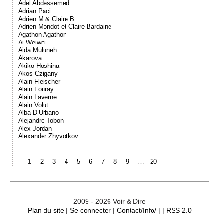
Adel Abdessemed
Adrian Paci
Adrien M & Claire B.
Adrien Mondot et Claire Bardaine
Agathon Agathon
Ai Weiwei
Aida Muluneh
Akarova
Akiko Hoshina
Akos Czigany
Alain Fleischer
Alain Fouray
Alain Laverne
Alain Volut
Alba D’Urbano
Alejandro Tobon
Alex Jordan
Alexander Zhyvotkov
1
2
3
4
5
6
7
8
9
…
20
2009 - 2026 Voir & Dire
Plan du site
|
Se connecter
|
Contact/Info/
| |
RSS 2.0