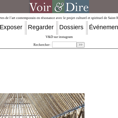
tes de l’art contemporain en résonance avec le projet culturel et spirituel de Saint
Exposer
Regarder
Dossiers
Événemen
V&D sur instagram
Rechercher :