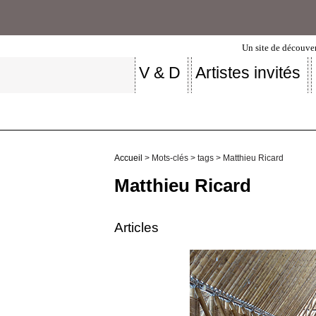
Un site de découver
V & D
Artistes invités
Accueil
> Mots-clés > tags > Matthieu Ricard
Matthieu Ricard
Articles