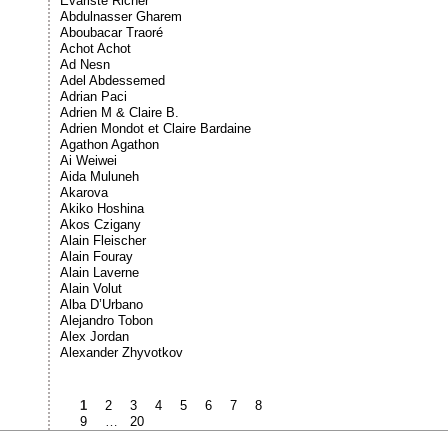
Évariste Richer
Abdulnasser Gharem
Aboubacar Traoré
Achot Achot
Ad Nesn
Adel Abdessemed
Adrian Paci
Adrien M & Claire B.
Adrien Mondot et Claire Bardaine
Agathon Agathon
Ai Weiwei
Aida Muluneh
Akarova
Akiko Hoshina
Akos Czigany
Alain Fleischer
Alain Fouray
Alain Laverne
Alain Volut
Alba D’Urbano
Alejandro Tobon
Alex Jordan
Alexander Zhyvotkov
1
2
3
4
5
6
7
8
9
…
20