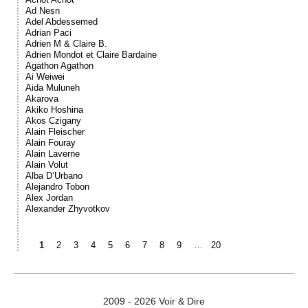
Ad Nesn
Adel Abdessemed
Adrian Paci
Adrien M & Claire B.
Adrien Mondot et Claire Bardaine
Agathon Agathon
Ai Weiwei
Aida Muluneh
Akarova
Akiko Hoshina
Akos Czigany
Alain Fleischer
Alain Fouray
Alain Laverne
Alain Volut
Alba D’Urbano
Alejandro Tobon
Alex Jordan
Alexander Zhyvotkov
1
2
3
4
5
6
7
8
9
…
20
2009 - 2026 Voir & Dire