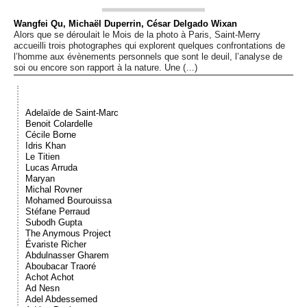
Événements
Wangfei Qu, Michaël Duperrin, César Delgado Wixan
Alors que se déroulait le Mois de la photo à Paris, Saint-Merry
accueilli trois photographes qui explorent quelques confrontations de
Sacré
l’homme aux évènements personnels que sont le deuil, l’analyse de
soi ou encore son rapport à la nature. Une (…)
Cousinages
Adelaïde de Saint-Marc
Benoit Colardelle
Cécile Borne
Idris Khan
Le Titien
Lucas Arruda
Maryan
Michal Rovner
Mohamed Bourouissa
Stéfane Perraud
Subodh Gupta
The Anymous Project
Évariste Richer
Abdulnasser Gharem
Aboubacar Traoré
Achot Achot
Ad Nesn
Adel Abdessemed