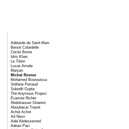
Événements
Sacré
Cousinages
Adelaïde de Saint-Marc
Benoit Colardelle
Cécile Borne
Idris Khan
Le Titien
Lucas Arruda
Maryan
Michal Rovner
Mohamed Bourouissa
Stéfane Perraud
Subodh Gupta
The Anymous Project
Évariste Richer
Abdulnasser Gharem
Aboubacar Traoré
Achot Achot
Ad Nesn
Adel Abdessemed
Adrian Paci