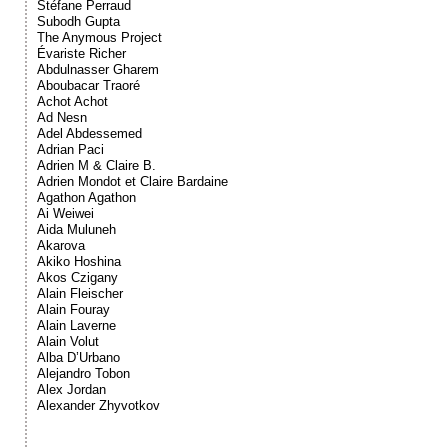
Stéfane Perraud
Subodh Gupta
The Anymous Project
Évariste Richer
Abdulnasser Gharem
Aboubacar Traoré
Achot Achot
Ad Nesn
Adel Abdessemed
Adrian Paci
Adrien M & Claire B.
Adrien Mondot et Claire Bardaine
Agathon Agathon
Ai Weiwei
Aida Muluneh
Akarova
Akiko Hoshina
Akos Czigany
Alain Fleischer
Alain Fouray
Alain Laverne
Alain Volut
Alba D’Urbano
Alejandro Tobon
Alex Jordan
Alexander Zhyvotkov