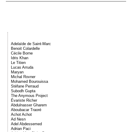
Événements
Sacré
Cousinages
Adelaïde de Saint-Marc
Benoit Colardelle
Cécile Borne
Idris Khan
Le Titien
Lucas Arruda
Maryan
Michal Rovner
Mohamed Bourouissa
Stéfane Perraud
Subodh Gupta
The Anymous Project
Évariste Richer
Abdulnasser Gharem
Aboubacar Traoré
Achot Achot
Ad Nesn
Adel Abdessemed
Adrian Paci