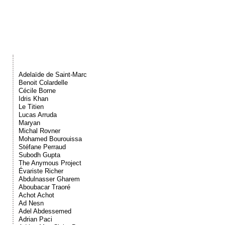
Événements
Sacré
Cousinages
Adelaïde de Saint-Marc
Benoit Colardelle
Cécile Borne
Idris Khan
Le Titien
Lucas Arruda
Maryan
Michal Rovner
Mohamed Bourouissa
Stéfane Perraud
Subodh Gupta
The Anymous Project
Évariste Richer
Abdulnasser Gharem
Aboubacar Traoré
Achot Achot
Ad Nesn
Adel Abdessemed
Adrian Paci