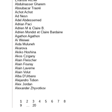
Évariste Richer
Abdulnasser Gharem
Aboubacar Traoré
Achot Achot
Ad Nesn
Adel Abdessemed
Adrian Paci
Adrien M & Claire B.
Adrien Mondot et Claire Bardaine
Agathon Agathon
Ai Weiwei
Aida Muluneh
Akarova
Akiko Hoshina
Akos Czigany
Alain Fleischer
Alain Fouray
Alain Laverne
Alain Volut
Alba D’Urbano
Alejandro Tobon
Alex Jordan
Alexander Zhyvotkov
1
2
3
4
5
6
7
8
9
…
20