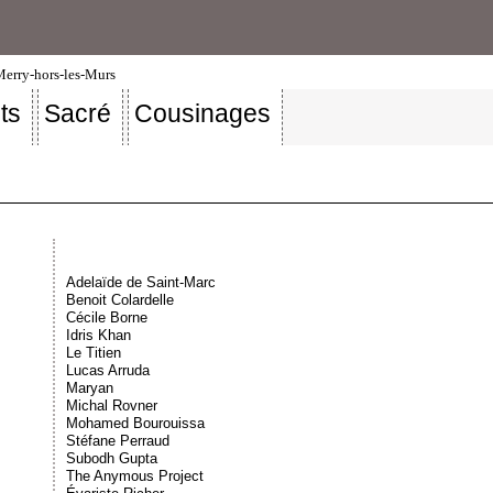
-Merry-hors-les-Murs
ts
Sacré
Cousinages
Adelaïde de Saint-Marc
Benoit Colardelle
Cécile Borne
Idris Khan
Le Titien
Lucas Arruda
Maryan
Michal Rovner
Mohamed Bourouissa
Stéfane Perraud
Subodh Gupta
The Anymous Project