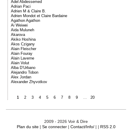
Adel Abdessemed
Adrian Paci
Adrien M & Claire B.
Adrien Mondot et Claire Bardaine
Agathon Agathon
Ai Weiwei
Aida Muluneh
Akarova
Akiko Hoshina
Akos Czigany
Alain Fleischer
Alain Fouray
Alain Laverne
Alain Volut
Alba D’Urbano
Alejandro Tobon
Alex Jordan
Alexander Zhyvotkov
1
2
3
4
5
6
7
8
9
…
20
2009 - 2026 Voir & Dire
Plan du site
|
Se connecter
|
Contact/Info/
| |
RSS 2.0