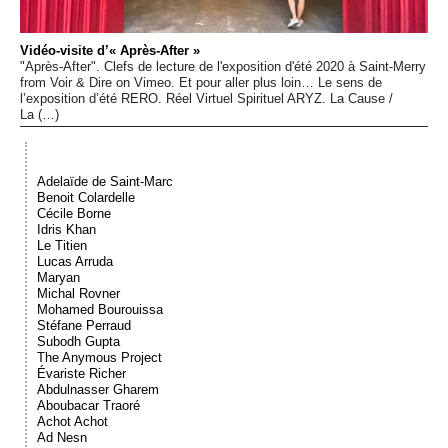
Événements
Vidéo-visite d’« Après-After »
"Après-After". Clefs de lecture de l'exposition d'été 2020 à Saint-Merry
Sacré
from Voir & Dire on Vimeo. Et pour aller plus loin… Le sens de
l’exposition d’été RERO. Réel Virtuel Spirituel ARYZ. La Cause /
La (…)
Cousinages
Adelaïde de Saint-Marc
Benoit Colardelle
Cécile Borne
Idris Khan
Le Titien
Lucas Arruda
Maryan
Michal Rovner
Mohamed Bourouissa
Stéfane Perraud
Subodh Gupta
The Anymous Project
Évariste Richer
Abdulnasser Gharem
Aboubacar Traoré
Achot Achot
Ad Nesn