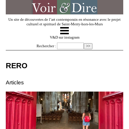
Un site de découvertes de l’art contemporain en résonance avec le projet
culturel et spirituel de Saint-Merry-hors-les-Murs
☰
V & D
V&D sur instagram
Rechercher :
Artistes invités
RERO
Exposer
Articles
Regarder
Dossiers