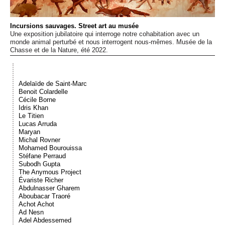
Événements
Incursions sauvages. Street art au musée
Une exposition jubilatoire qui interroge notre cohabitation avec un
Sacré
monde animal perturbé et nous interrogent nous-mêmes. Musée de la
Chasse et de la Nature, été 2022.
Cousinages
Adelaïde de Saint-Marc
Benoit Colardelle
Cécile Borne
Idris Khan
Le Titien
Lucas Arruda
Maryan
Michal Rovner
Mohamed Bourouissa
Stéfane Perraud
Subodh Gupta
The Anymous Project
Évariste Richer
Abdulnasser Gharem
Aboubacar Traoré
Achot Achot
Ad Nesn
Adel Abdessemed