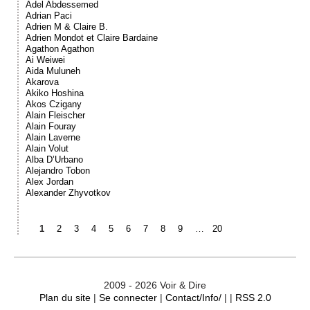
Adel Abdessemed
Adrian Paci
Adrien M & Claire B.
Adrien Mondot et Claire Bardaine
Agathon Agathon
Ai Weiwei
Aida Muluneh
Akarova
Akiko Hoshina
Akos Czigany
Alain Fleischer
Alain Fouray
Alain Laverne
Alain Volut
Alba D’Urbano
Alejandro Tobon
Alex Jordan
Alexander Zhyvotkov
1
2
3
4
5
6
7
8
9
…
20
2009 - 2026 Voir & Dire
Plan du site
|
Se connecter
|
Contact/Info/
| |
RSS 2.0