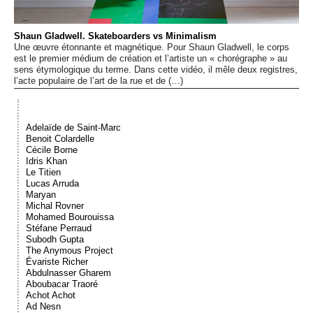
Événements
Shaun Gladwell. Skateboarders vs Minimalism
Une œuvre étonnante et magnétique. Pour Shaun Gladwell, le corps
Sacré
est le premier médium de création et l’artiste un « chorégraphe » au
sens étymologique du terme. Dans cette vidéo, il mêle deux registres,
l’acte populaire de l’art de la rue et de (…)
Cousinages
Adelaïde de Saint-Marc
Benoit Colardelle
Cécile Borne
Idris Khan
Le Titien
Lucas Arruda
Maryan
Michal Rovner
Mohamed Bourouissa
Stéfane Perraud
Subodh Gupta
The Anymous Project
Évariste Richer
Abdulnasser Gharem
Aboubacar Traoré
Achot Achot
Ad Nesn