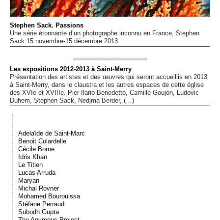
Événements
Stephen Sack. Passions
Une série étonnante d’un photographe inconnu en France, Stephen
Sacré
Sack.15 novembre-15 décembre 2013
Cousinages
Les expositions 2012-2013 à Saint-Merry
Présentation des artistes et des œuvres qui seront accueillis en 2013
à Saint-Merry, dans le claustra et les autres espaces de cette église
des XVIe et XVIIIe. Pier Ilario Benedetto, Camille Goujon, Ludovic
Duhem, Stephen Sack, Nedjma Berder, (…)
Adelaïde de Saint-Marc
Benoit Colardelle
Cécile Borne
Idris Khan
Le Titien
Lucas Arruda
Maryan
Michal Rovner
Mohamed Bourouissa
Stéfane Perraud
Subodh Gupta
The Anymous Project