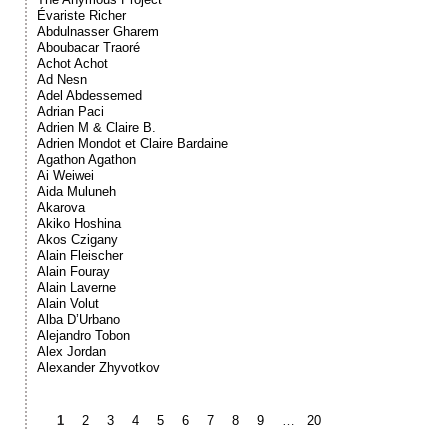
Évariste Richer
Abdulnasser Gharem
Aboubacar Traoré
Achot Achot
Ad Nesn
Adel Abdessemed
Adrian Paci
Adrien M & Claire B.
Adrien Mondot et Claire Bardaine
Agathon Agathon
Ai Weiwei
Aida Muluneh
Akarova
Akiko Hoshina
Akos Czigany
Alain Fleischer
Alain Fouray
Alain Laverne
Alain Volut
Alba D’Urbano
Alejandro Tobon
Alex Jordan
Alexander Zhyvotkov
1
2
3
4
5
6
7
8
9
…
20