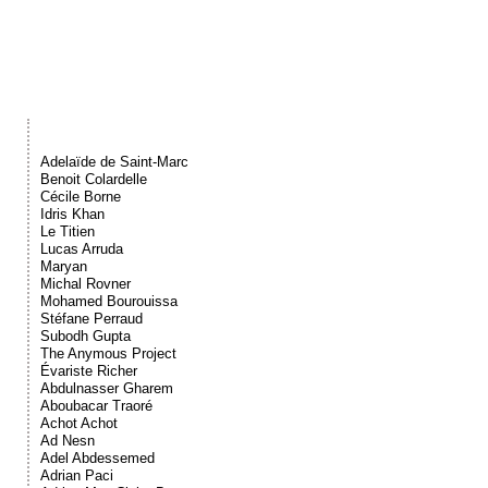
Événements
Sacré
Cousinages
Adelaïde de Saint-Marc
Benoit Colardelle
Cécile Borne
Idris Khan
Le Titien
Lucas Arruda
Maryan
Michal Rovner
Mohamed Bourouissa
Stéfane Perraud
Subodh Gupta
The Anymous Project
Évariste Richer
Abdulnasser Gharem
Aboubacar Traoré
Achot Achot
Ad Nesn
Adel Abdessemed
Adrian Paci