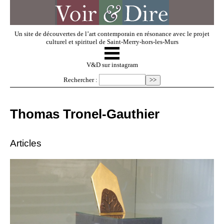
Un site de découvertes de l’art contemporain en résonance avec le projet
culturel et spirituel de Saint-Merry-hors-les-Murs
☰
V & D
V&D sur instagram
Rechercher :
Artistes invités
Thomas Tronel-Gauthier
Exposer
Articles
Regarder
Dossiers