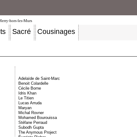
-Merry-hors-les-Murs
ts
Sacré
Cousinages
Adelaïde de Saint-Marc
Benoit Colardelle
Cécile Borne
Idris Khan
Le Titien
Lucas Arruda
Maryan
Michal Rovner
Mohamed Bourouissa
Stéfane Perraud
Subodh Gupta
The Anymous Project