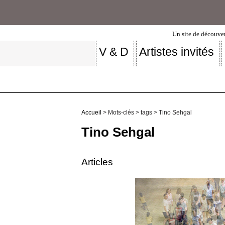
Un site de découver
V & D
Artistes invités
Accueil
> Mots-clés > tags > Tino Sehgal
Tino Sehgal
Articles