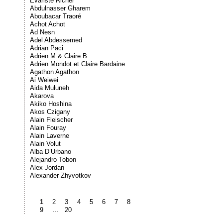
Évariste Richer
Abdulnasser Gharem
Aboubacar Traoré
Achot Achot
Ad Nesn
Adel Abdessemed
Adrian Paci
Adrien M & Claire B.
Adrien Mondot et Claire Bardaine
Agathon Agathon
Ai Weiwei
Aida Muluneh
Akarova
Akiko Hoshina
Akos Czigany
Alain Fleischer
Alain Fouray
Alain Laverne
Alain Volut
Alba D’Urbano
Alejandro Tobon
Alex Jordan
Alexander Zhyvotkov
1
2
3
4
5
6
7
8
9
…
20