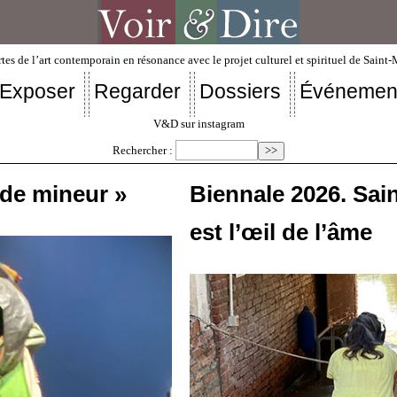
tes de l’art contemporain en résonance avec le projet culturel et spirituel de Saint
Exposer
Regarder
Dossiers
Événemen
V&D sur instagram
Rechercher :
ode mineur »
Biennale 2026. Saint
est l’œil de l’âme