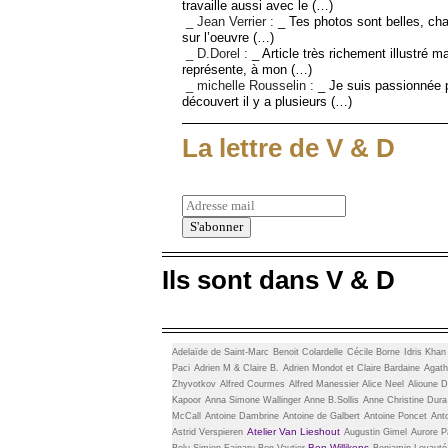
travaille aussi avec le (…)
_ Jean Verrier :
_ Tes photos sont belles, cha
sur l’oeuvre (…)
_ D.Dorel :
_ Article très richement illustré m
représente, à mon (…)
_ michelle Rousselin :
_ Je suis passionnée p
découvert il y a plusieurs (…)
La lettre de V & D
Ils sont dans V & D
Adelaïde de Saint-Marc
Benoit Colardelle
Cécile Borne
Idris Kha
Paci
Adrien M & Claire B.
Adrien Mondot et Claire Bardaine
Agath
Zhyvotkov
Alfred Courmes
Alfred Manessier
Alice Neel
Alioune D
Kapoor
Anna Simone Wallinger
Anne B.Sollis
Anne Christine Dura
McCall
Antoine Dambrine
Antoine de Galbert
Antoine Poncet
Ant
Atelier Van Lieshout
Astrid Verspieren
Augustin Gimel
Aurore Pa
Ben Willikens
Belu-Simion Fainaru
Ben Vautier
Benjamin Loyauté