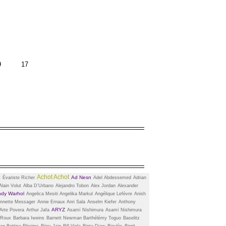
9
17
Achot Achot
Ad Nesn
t
Évariste Richer
Adel Abdessemed
Adrian
Alain Volut
Alba D’Urbano
Alejandro Tobon
Alex Jordan
Alexander
dy Warhol
Angelica Mesiti
Angelika Markul
Angélique Lefèvre
Anish
nnette Messager
Annie Ernaux
Anri Sala
Anselm Kiefer
Anthony
ARYZ
Arte Povera
Arthur Jafa
Asamï Nishimura
Asamï Nishimura
 Roux
Barbara Iweins
Barnett Newman
Barthélémy Toguo
Baselitz
man
Bettina Rheims
Bijoy Jain
Bill Viola
Binta Diaw
Bioulès
Birgit