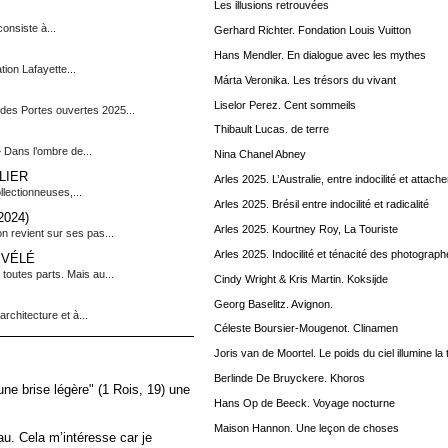
Les illusions retrouvées
onsiste à...
Gerhard Richter. Fondation Louis Vuitton
Hans Mendler. En dialogue avec les mythes
ion Lafayette...
Márta Veronika. Les trésors du vivant
Liselor Perez. Cent sommeils
des Portes ouvertes 2025...
Thibault Lucas. de terre
» Dans l’ombre de...
Nina Chanel Abney
LIER
Arles 2025. L’Australie, entre indocilité et attac
lectionneuses,...
Arles 2025. Brésil entre indocilité et radicalité
024)
Arles 2025. Kourtney Roy, La Touriste
n revient sur ses pas...
Arles 2025. Indocilité et ténacité des photograp
ÉVÉLÉ
outes parts. Mais au...
Cindy Wright & Kris Martin. Koksijde
Georg Baselitz. Avignon.
chitecture et à...
Céleste Boursier-Mougenot. Clinamen
Joris van de Moortel. Le poids du ciel illumine la 
Berlinde De Bruyckere. Khoros
une brise légère" (1 Rois, 19) une
Hans Op de Beeck. Voyage nocturne
Maison Hannon. Une leçon de choses
eau. Cela m’intéresse car je