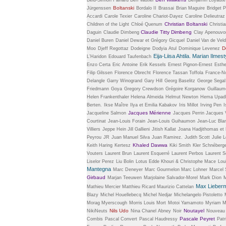
Boltanski
Jürgenssen
Bordalo II
Brassai
Brian Maguire
Bridget P
Accardi
Carole Texier
Caroline Chariot-Dayez
Caroline Delieutraz
Christian Boltanski
Children of the Light
Chloé Quenum
Christi
Claudie Titty Dimbeng
Daguin
Claudie Dimbeng
Clay Apenouvo
Daniel Buren
Daniel Dewar et Grégory Gicquel
Daniel Van de Vel
D
Moo
Djeff Regottaz
Dodeigne
Dodyia Atul
Dominique Levenez
Eija-Liisa Ahtila. Marian Ilmes
L’Haridon
Edouard Taufenbach
Enzo Certa
Eric Antoine
Erik Kessels
Ernest Pignon-Ernest
Esthe
Filip Gilssen
Florence Obrecht
Florence Tassan Toffola
France-No
Delangle
Garry Winogrand
Gary Hill
Georg Baselitz
George Segal
Friedmann
Goya
Gregory Crewdson
Grégoire Korganow
Guillaum
Helen Frankenthaler
Helena Almeida
Helmut Newton
Hema Upad
Berten.
Ikse Maître
Ilya et Emilia Kabakov
Iris Millot
Irving Pen
I
Jacques Mérienne
Jacqueline Salmon
Jacques Perrin
Jacques V
Courtinat
Jean-Louis Forain
Jean-Louis Guihaumon
Jean-Luc Bla
Villiers
Jeppe Hein
Jill Gallieni
Jitish Kallat
Joana Hadjithomas et K
Peyrou
JR
Juan Manuel Silva
Juan Ramirez.
Judith Scott
Julie 
Khaled Dawwa
Keith Haring
Kertesz
Kiki Smith
Kler Schnéberg
Vouters
Laurent Brun
Laurent Esquerré
Laurent Perbos
Laurent 
Liselor Perez
Liu Bolin
Lotus Edde Khouri & Christophe Mace
Lou
Mantegna
Marc Deneyer
Marc Gourmelon
Marc Lohner
Marcel 
Girbaud
Marjan Teeuwen
Marjolaine Salvador-Morel
Mark Dion
M
Max Lieber
Mathieu Mercier
Matthieu Ricard
Maurizio Cattelan
Blazy
Michel Houellebecq
Michel Nedjar
Michelangelo Pistoletto
Morag Myerscough
Morris Louis
Mort
Motoi Yamamoto
Myriam M
Nils Udo
Noutayel
NikiNeuts
Nina Chanel Abney
Noir
Nouveau
Pascale Peyret
Combis
Pascal Convert
Pascal Haudressy
Patr