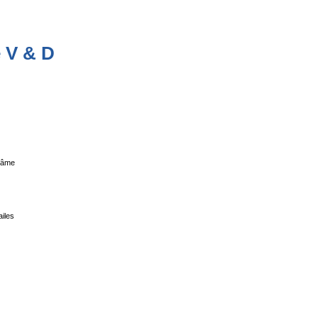
e V & D
l’âme
iles