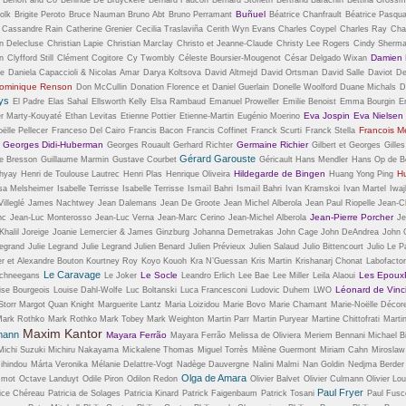
Buñuel
olk
Brigite Peroto
Bruce Nauman
Bruno Abt
Bruno Perramant
Béatrice Chanfrault
Béatrice Pasqua
Cassandre Rain
Catherine Grenier
Cecilia Traslaviña
Cerith Wyn Evans
Charles Coypel
Charles Ray
Cha
an Delecluse
Christian Lapie
Christian Marclay
Christo et Jeanne-Claude
Christy Lee Rogers
Cindy Sherm
Damien H
n
Clyfford Still
Clément Cogitore
Cy Twombly
Céleste Boursier-Mougenot
César Delgado Wixan
de
Daniela Capaccioli & Nicolas Amar
Darya Koltsova
David Altmejd
David Ortsman
David Salle
Daviot
De
ominique Renson
Don McCullin
Donation Florence et Daniel Guerlain
Donelle Woolford
Duane Michals
D
tys
El Padre
Elas Sahal
Ellsworth Kelly
Elsa Rambaud
Emanuel Proweller
Emilie Benoist
Emma Bourgin
E
Eva Jospin
Eva Nielsen
r Marty-Kouyaté
Ethan Levitas
Etienne Pottier
Etienne-Martin
Eugénio Moerino
Francois M
ëlle Pellecer
Franceso Del Cairo
Francis Bacon
Francis Coffinet
Franck Scurti
Franck Stella
Georges Didi-Huberman
Germaine Richier
Georges Rouault
Gerhard Richter
Gilbert et Georges
Gilles
Gérard Garouste
e Bresson
Guillaume Marmin
Gustave Courbet
Géricault
Hans Mendler
Hans Op de B
Hildegarde de Bingen
H
hyay
Henri de Toulouse Lautrec
Henri Plas
Henrique Oliveira
Huang Yong Ping
sa Melsheimer
Isabelle Terrisse
Isabelle Terrisse
Ismaïl Bahri
Ismaïl Bahri
Ivan Kramskoi
Ivan Martel
Iwaj
illeglé
James Nachtwey
Jean Dalemans
Jean De Groote
Jean Michel Alberola
Jean Paul Riopelle
Jean-Ch
Jean-Pierre Porcher
nc
Jean-Luc Monterosso
Jean-Luc Verna
Jean-Marc Cerino
Jean-Michel Alberola
Je
halil Joreige
Joanie Lemercier & James Ginzburg
Johanna Demetrakas
John Cage
John DeAndrea
John 
Legrand
Julie Legrand
Julie Legrand
Julien Benard
Julien Prévieux
Julien Salaud
Julio Bittencourt
Julio Le P
er et Alexandre Bouton
Kourtney Roy
Koyo Kouoh
Kra N’Guessan
Kris Martin
Krishanarj Chonat
Labofacto
Le Caravage
Le Socle
Les Epoux
Schneegans
Le Joker
Leandro Erlich
Lee Bae
Lee Miller
Leila Alaoui
Léonard de Vinc
ise Bourgeois
Louise Dahl-Wolfe
Luc Boltanski
Luca Francesconi
Ludovic Duhem
LWO
Storr
Margot Quan Knight
Marguerite Lantz
Maria Loizidou
Marie Bovo
Marie Chamant
Marie-Noëlle Décor
ark Rothko
Mark Rothko
Mark Tobey
Mark Weighton
Martin Parr
Martin Puryear
Martine Chittofrati
Marti
Maxim Kantor
mann
Mayara Ferrão
Mayara Ferrão
Melissa de Oliviera
Meriem Bennani
Michael B
Michi Suzuki
Michiru Nakayama
Mickalene Thomas
Miguel Torrès
Milène Guermont
Miriam Cahn
Miroslaw
ihindou
Márta Veronika
Mélanie Delattre-Vogt
Nadège Dauvergne
Nalini Malmi
Nan Goldin
Nedjma Berder
Olga de Amara
 mot
Octave Landuyt
Odile Piron
Odilon Redon
Olivier Balvet
Olivier Culmann
Olivier Lou
Paul Fryer
ice Chéreau
Patricia de Solages
Patricia Kinard
Patrick Faigenbaum
Patrick Tosani
Paul Fus