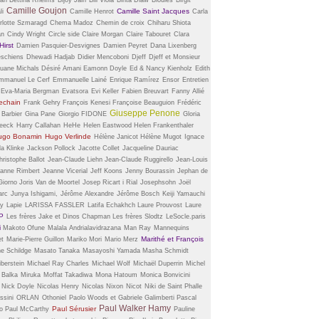
Camille Goujon
Camille Saint Jacques
li
Camille Henrot
Carla
rlotte Szmaragd
Chema Madoz
Chemin de croix
Chiharu Shiota
an
Cindy Wright
Circle side
Claire Morgan
Claire Tabouret
Clara
irst
Damien Pasquier-Desvignes
Damien Peyret
Dana Lixenberg
schiens
Dhewadi Hadjab
Didier Mencoboni
Djeff
Djeff et Monsieur
uane Michals
Désiré Amani
Eamonn Doyle
Ed & Nancy Kienholz
Edith
mmanuel Le Cerf
Emmanuelle Lainé
Enrique Ramírez
Ensor
Entretien
Eva-Maria Bergman
Evatsora
Evi Keller
Fabien Breuvart
Fanny Allié
echain
Frank Gehry
François Kenesi
Françoise Beauguion
Frédéric
Giuseppe Penone
 Barbier
Gina Pane
Giorgio FIDONE
Gloria
eeck
Harry Callahan
HeHe
Helen Eastwood
Helen Frankenthaler
ugo Bonamin
Hugo Verlinde
Hélène Janicot
Hélène Mugot
Ignace
la Klinke
Jackson Pollock
Jacotte Collet
Jacqueline Dauriac
ristophe Ballot
Jean-Claude Liehn
Jean-Claude Ruggirello
Jean-Louis
anne Rimbert
Jeanne Vicerial
Jeff Koons
Jenny Bourassin
Jephan de
Giorno
Joris Van de Moortel
Josep Ricart i Rial
Josephsohn
Joël
arc
Junya Ishigami,
Jérôme Alexandre
Jérôme Bosch
Keiji Yamauchi
ry
Lapie
LARISSA FASSLER
Latifa Echakhch
Laure Prouvost
Laure
P
Les frères Jake et Dinos Chapman
Les frères Slodtz
LeSocle.paris
i
Makoto Ofune
Malala Andrialavidrazana
Man Ray
Mannequins
Marithé et François
et
Marie-Pierre Guillon
Mariko Mori
Mario Merz
ne Schildge
Masato Tanaka
Masayoshi Yamada
Masha Schmidt
iberstein
Michael Ray Charles
Michael Wolf
Michaël Duperrin
Michel
 Balka
Miruka
Moffat Takadiwa
Mona Hatoum
Monica Bonvicini
Nick Doyle
Nicolas Henry
Nicolas Nixon
Nicot
Niki de Saint Phalle
ssini
ORLAN
Othoniel
Paolo Woods et Gabriele Galimberti
Pascal
Paul Walker Hamy
Paul Sérusier
co
Paul McCarthy
Pauline