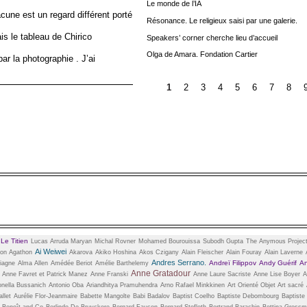
Le monde de l’IA
cune est un regard différent porté
Résonance. Le religieux saisi par une galerie.
ais le tableau de Chirico
Speakers’ corner cherche lieu d’accueil
Olga de Amara. Fondation Cartier
ar la photographie . J’ai
1
2
3
4
5
6
7
8
Le Titien
n
Lucas Arruda
Maryan
Michal Rovner
Mohamed Bourouissa
Subodh Gupta
The Anymous Projec
Ai Weiwei
on Agathon
Akarova
Akiko Hoshina
Akos Czigany
Alain Fleischer
Alain Fouray
Alain Laverne
Andres Serrano.
Andreï Filippov
Andy Guérif
An
iagne
Alma Allen
Amédée Beriot
Amélie Barthelemy
Anne Gratadour
Anne Favret et Patrick Manez
Anne Franski
Anne Laure Sacriste
Anne Lise Boyer
A
onella Bussanich
Antonio Oba
Ariandhitya Pramuhendra
Arno Rafael Minkkinen
Art Orienté Objet
Art sacré
llet
Aurélie Flor-Jeanmaire
Babette Mangolte
Babi Badalov
Baptist Coelho
Baptiste Debombourg
Baptiste
Benoît and Co
Berlinde De Bruyckere
Bernard Faucon
Bernard Stofleth
Bertrand Barachin
Bettina Gross