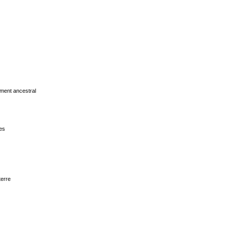
hement ancestral
hes
terre