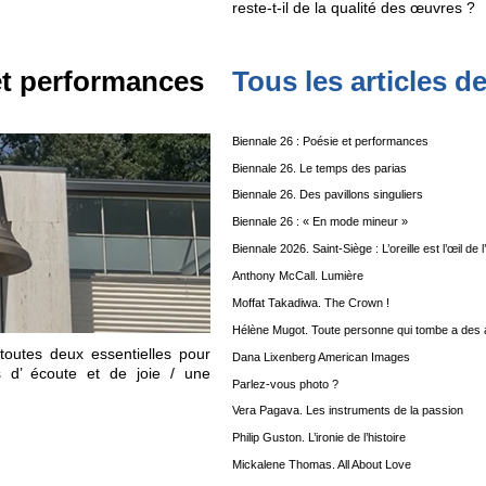
reste-t-il de la qualité des œuvres ?
et performances
Tous les articles d
Biennale 26 : Poésie et performances
Biennale 26. Le temps des parias
Biennale 26. Des pavillons singuliers
Biennale 26 : « En mode mineur »
Biennale 2026. Saint-Siège : L’oreille est l’œil de 
Anthony McCall. Lumière
Moffat Takadiwa. The Crown !
Hélène Mugot. Toute personne qui tombe a des a
toutes deux essentielles pour
Dana Lixenberg American Images
 d’ écoute et de joie / une
Parlez-vous photo ?
Vera Pagava. Les instruments de la passion
Philip Guston. L’ironie de l’histoire
Mickalene Thomas. All About Love