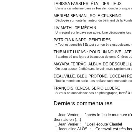
LARISSA FASSLER. ÉTAT DES LIEUX
L’artiste canadienne Larissa Fassler, dont la pratique c
MERIEM BENNANI. SOLE CRUSHING
Déployée sur toute la hauteur du bâtiment de la Fondat
LIV MATHILDE MÉCHIN
Un regard sur le paysage autre. Une découverte lors 
PATRICIA KINARD. PEINTURES
« Tout est sensible ! Et tout sur ton être est puissant 
THIBAULT LUCAS : POUR UN NOUVEL ATE
Il a adressé une lettre à beaucoup de gens Chères col
MAYARA FERRÃO. ALBUM DE DESOUBLI (2
On peut passer à côté sans le voir, mais rapidement o
DEAUVILLE. BLEU PROFOND. L’OCEAN R
Tout le monde en parle. Les océans sont menacés de t
FRANÇOIS KENESI. SERIO LUDERE
Si vous ne connaissez pas ce photographe, formé à l’ar
Derniers commentaires
_ Jean Verrier :
_ "après le feu le murmure d’
Biennale en (…)
_ Jean Verrier :
_ "L’oeil écoute"Claudel
_ Jacqueline ALOS :
_ Ce travail est très b