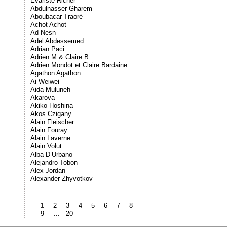
Évariste Richer
Abdulnasser Gharem
Aboubacar Traoré
Achot Achot
Ad Nesn
Adel Abdessemed
Adrian Paci
Adrien M & Claire B.
Adrien Mondot et Claire Bardaine
Agathon Agathon
Ai Weiwei
Aida Muluneh
Akarova
Akiko Hoshina
Akos Czigany
Alain Fleischer
Alain Fouray
Alain Laverne
Alain Volut
Alba D’Urbano
Alejandro Tobon
Alex Jordan
Alexander Zhyvotkov
1
2
3
4
5
6
7
8
9
…
20