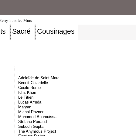
-Merry-hors-les-Murs
ts
Sacré
Cousinages
Adelaïde de Saint-Marc
Benoit Colardelle
Cécile Borne
Idris Khan
Le Titien
Lucas Arruda
Maryan
Michal Rovner
Mohamed Bourouissa
Stéfane Perraud
Subodh Gupta
The Anymous Project