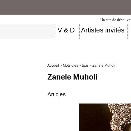
Un site de découver
V & D
Artistes invités
Accueil
> Mots-clés > tags > Zanele Muholi
Zanele Muholi
Articles