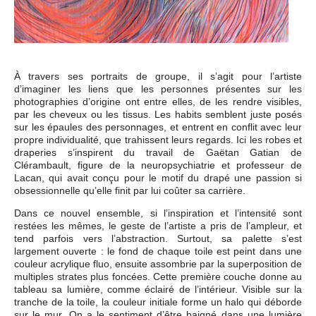
À travers ses portraits de groupe, il s’agit pour l’artiste
d’imaginer les liens que les personnes présentes sur les
photographies d’origine ont entre elles, de les rendre visibles,
par les cheveux ou les tissus. Les habits semblent juste posés
sur les épaules des personnages, et entrent en conflit avec leur
propre individualité, que trahissent leurs regards. Ici les robes et
draperies s’inspirent du travail de Gaëtan Gatian de
Clérambault, figure de la neuropsychiatrie et professeur de
Lacan, qui avait conçu pour le motif du drapé une passion si
obsessionnelle qu’elle finit par lui coûter sa carrière.
Dans ce nouvel ensemble, si l’inspiration et l’intensité sont
restées les mêmes, le geste de l’artiste a pris de l’ampleur, et
tend parfois vers l’abstraction. Surtout, sa palette s’est
largement ouverte : le fond de chaque toile est peint dans une
couleur acrylique fluo, ensuite assombrie par la superposition de
multiples strates plus foncées. Cette première couche donne au
tableau sa lumière, comme éclairé de l’intérieur. Visible sur la
tranche de la toile, la couleur initiale forme un halo qui déborde
sur le mur. On a le sentiment d’être baigné dans une lumière