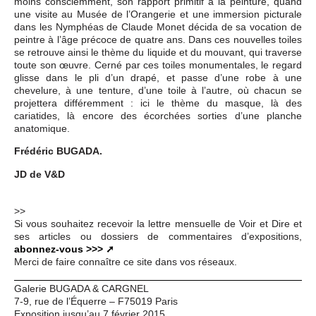
moins consciemment, son rapport primitif à la peinture, quand
une visite au Musée de l’Orangerie et une immersion picturale
dans les Nymphéas de Claude Monet décida de sa vocation de
peintre à l’âge précoce de quatre ans. Dans ces nouvelles toiles
se retrouve ainsi le thème du liquide et du mouvant, qui traverse
toute son œuvre. Cerné par ces toiles monumentales, le regard
glisse dans le pli d’un drapé, et passe d’une robe à une
chevelure, à une tenture, d’une toile à l’autre, où chacun se
projettera différemment : ici le thème du masque, là des
cariatides, là encore des écorchées sorties d’une planche
anatomique.
Frédéric BUGADA.
JD de V&D
>>
Si vous souhaitez recevoir la lettre mensuelle de Voir et Dire et
ses articles ou dossiers de commentaires d’expositions,
abonnez-vous >>>
Merci de faire connaître ce site dans vos réseaux.
Galerie BUGADA & CARGNEL
7-9, rue de l’Équerre – F75019 Paris
Exposition jusqu’au 7 février 2015